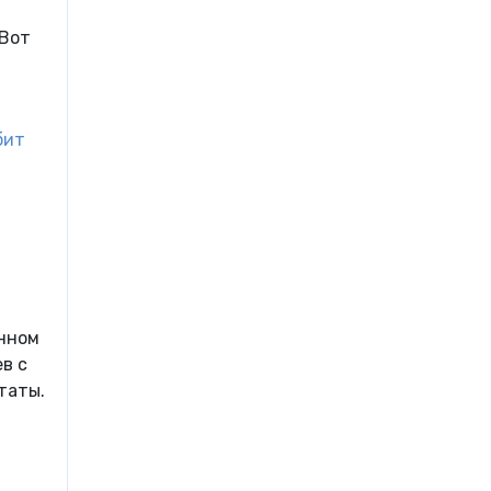
 Вот
бит
енном
ев с
таты.