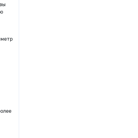
 вы
ую
иметр
более