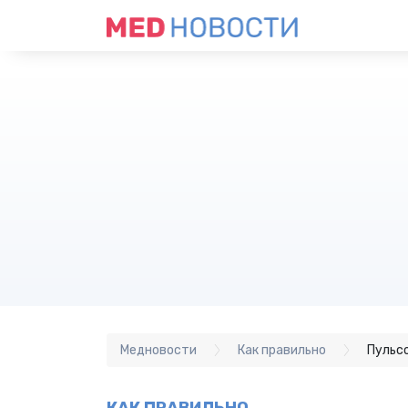
Медновости
Как правильно
Пульсо