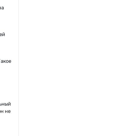
на
ей
Такое
льный
он не