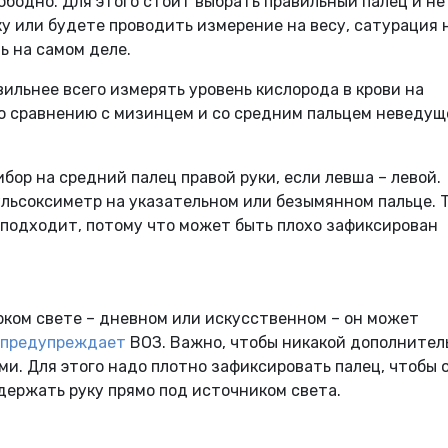
ободно. Для этого стоит выбрать правильный палец и не
ку или будете проводить измерение на весу, сатурация 
ь на самом деле.
авильнее всего измерять уровень кислорода в крови на
по сравнению с мизинцем и со средним пальцем неведущ
ибор на средний палец правой руки, если левша – левой.
ульсоксиметр на указательном или безымянном пальце. 
 подходит, потому что может быть плохо зафиксирован
рком свете – дневном или искусственном – он может
предупреждает
ВОЗ. Важно, чтобы никакой дополните
и. Для этого надо плотно зафиксировать палец, чтобы 
держать руку прямо под источником света.