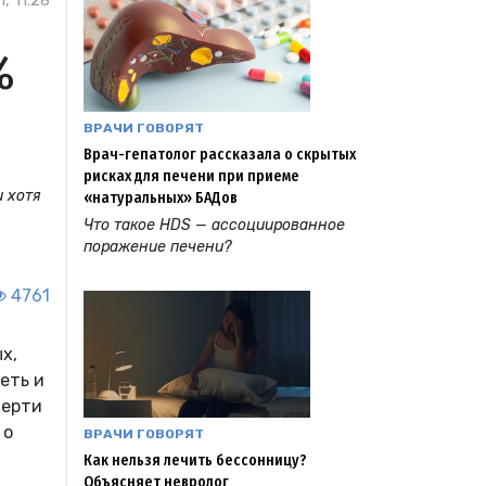
, 11:28
%
ВРАЧИ ГОВОРЯТ
Врач-гепатолог рассказала о скрытых
рисках для печени при приеме
и хотя
«натуральных» БАДов
Что такое HDS — ассоциированное
поражение печени?
4761
х,
еть и
мерти
 о
ВРАЧИ ГОВОРЯТ
Как нельзя лечить бессонницу?
Объясняет невролог