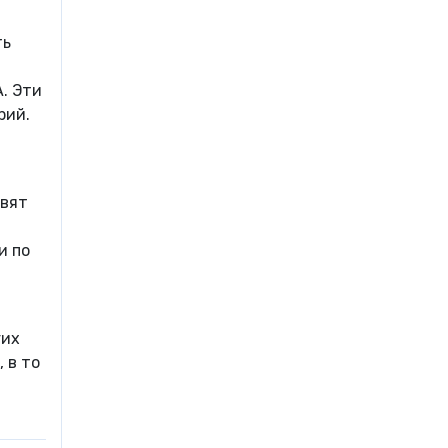
ть
. Эти
рий.
авят
и по
гих
 в то