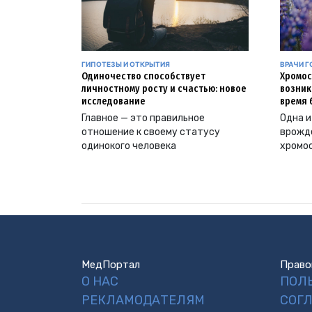
ГИПОТЕЗЫ И ОТКРЫТИЯ
ВРАЧИ Г
Одиночество способствует
Хромос
личностному росту и счастью: новое
возник
исследование
время 
Главное — это правильное
Одна и
отношение к своему статусу
врожд
одинокого человека
хромо
МедПортал
Право
О НАС
ПОЛ
РЕКЛАМОДАТЕЛЯМ
СОГ