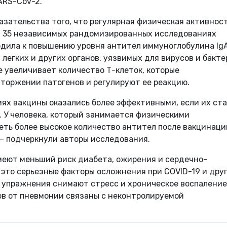
ARS-Cov-2.
зательства того, что регулярная физическая активнос
В 35 независимых рандомизированных исследованиях
одила к повышению уровня антител иммуноглобулина IgA
легких и других органов, уязвимых для вирусов и бакте
 увеличивает количество Т-клеток, которые
оржении патогенов и регулируют ее реакцию.
ях вакцины оказались более эффективными, если их ст
 У человека, который занимается физическими
ть более высокое количество антител после вакцинаци
— подчеркнули авторы исследования.
меют меньший риск диабета, ожирения и сердечно-
 это серьезные факторы осложнения при COVID-19 и дру
 упражнения снимают стресс и хроническое воспаление,
ов от пневмонии связаны с неконтролируемой