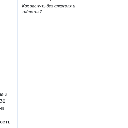
Как заснуть без алкоголя и
таблеток?
е и
 30
на
ность