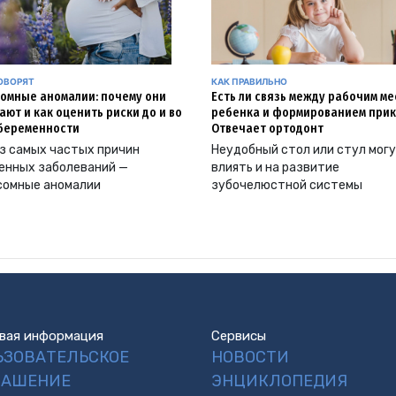
ОВОРЯТ
КАК ПРАВИЛЬНО
омные аномалии: почему они
Есть ли связь между рабочим м
ают и как оценить риски до и во
ребенка и формированием прик
беременности
Отвечает ортодонт
з самых частых причин
Неудобный стол или стул мог
енных заболеваний —
влиять и на развитие
сомные аномалии
зубочелюстной системы
вая информация
Сервисы
ЬЗОВАТЕЛЬСКОЕ
НОВОСТИ
ЛАШЕНИЕ
ЭНЦИКЛОПЕДИЯ