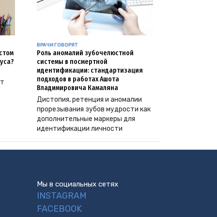
ВРАЧИ ГОВОРЯТ
естом
Роль аномалий зубочелюстной
уса?
системы в посмертной
идентификации: стандартизация
подходов в работах Ашота
ут
Владимировича Камаляна
Дистопия, ретенция и аномалии
прорезывания зубов мудрости как
дополнительные маркеры для
идентификации личности
Мы в социальных сетях
INSTAGRAM
FACEBOOK