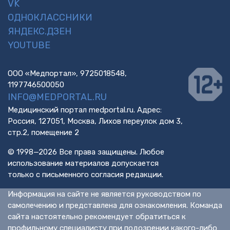
VK
ОДНОКЛАССНИКИ
ЯНДЕКС.ДЗЕН
YOUTUBE
ООО «Медпортал», 9725018548,
1197746500050
INFO@MEDPORTAL.RU
Медицинский портал medportal.ru. Адрес:
Россия, 127051, Москва, Лихов переулок дом 3,
стр.2, помещение 2
© 1998—2026 Все права защищены. Любое
использование материалов допускается
только с письменного согласия редакции.
Информация на сайте не является руководством по
самолечению и представлена для ознакомления. Команда
сайта настоятельно рекомендует обратиться к
профильному специалисту при подозрении какого-либо