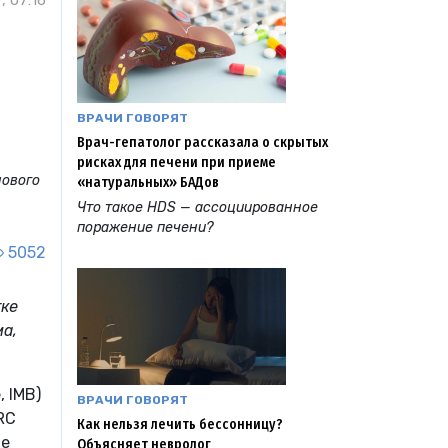
, 07:16
ВРАЧИ ГОВОРЯТ
Врач-гепатолог рассказала о скрытых
рисках для печени при приеме
нового
«натуральных» БАДов
Что такое HDS — ассоциированное
поражение печени?
5052
тке
ма,
 IMB)
ВРАЧИ ГОВОРЯТ
RC
Как нельзя лечить бессонницу?
ые
Объясняет невролог