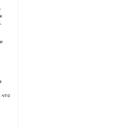
в
к
,
ти
а
 что