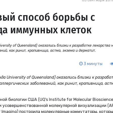
05 сентября 2017
вый способ борьбы с
да иммунных клеток
ersity of Queensland) оказались близки к разработке лекарства 
ний, как ринит, крапивница, астма, экзема и дерматит.
3 минуты
а University of Queensland) оказались близки к разрабо
 аллергических заболеваний, как ринит, крапивница, аст
 биологии США (UQ's Institute for Molecular Bioscience,
ти усовершенствованной молекулярной визуализации (A
lar Imaging) построила молекулярные коммутаторы, котор