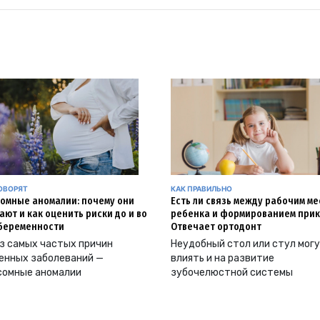
ОВОРЯТ
КАК ПРАВИЛЬНО
омные аномалии: почему они
Есть ли связь между рабочим м
ают и как оценить риски до и во
ребенка и формированием прик
беременности
Отвечает ортодонт
з самых частых причин
Неудобный стол или стул мог
енных заболеваний —
влиять и на развитие
сомные аномалии
зубочелюстной системы