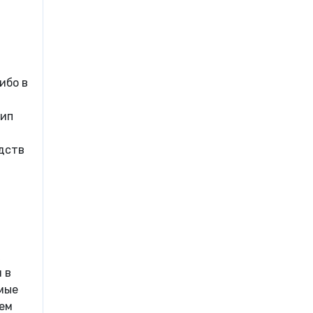
ибо в
цип
едств
 в
емые
тем