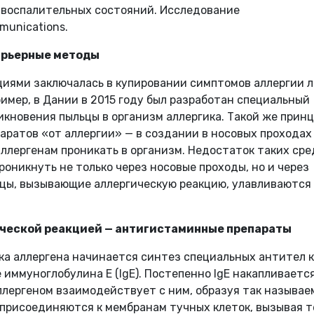
х воспалительных состояний. Исследование
munications.
арьерные методы
кциями заключалась в купировании симптомов аллергии л
ример, в Дании в 2015 году был разработан специальный
кновения пыльцы в организм аллергика. Такой же прин
паратов «от аллергии» — в создании в носовых проходах
аллергенам проникать в организм. Недостаток таких ср
роникнуть не только через носовые проходы, но и через
тицы, вызывающие аллергическую реакцию, улавливаются
ической реакцией — антигистаминные препараты
ка аллергена начинается синтез специальных антител к
иммуноглобулина Е (IgE). Постепенно IgE накапливается
аллергеном взаимодействует с ним, образуя так называ
 присоединяются к мембранам тучных клеток, вызывая 