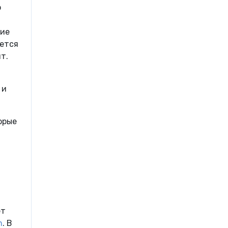
о
ние
ается
т.
 и
орые
ет
n
. В