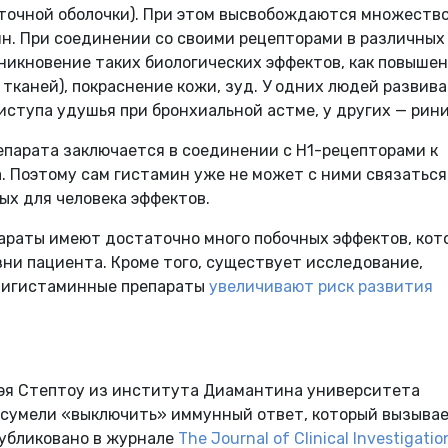
точной оболочки). При этом высвобождаются множеств
ин. При соединении со своими рецепторами в различных
никновение таких биологических эффектов, как повыше
тканей), покраснение кожи, зуд. У одних людей развив
ступа удушья при бронхиальной астме, у других — рини
парата заключается в соединении с Н1-рецепторами к
. Поэтому сам гистамин уже не может с ними связаться
ых для человека эффектов.
араты имеют достаточно много побочных эффектов, кот
ни пациента. Кроме того, существует исследование,
нтигистаминные препараты
увеличивают риск развития
эя Стептоу из института Диамантина университета
 сумели «выключить» иммунный ответ, который вызыва
публиковано в журнале
The Journal of Clinical Investigatio