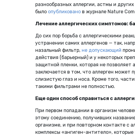
разнообразных аллергии, астмы и други
было
опубликовано
в журнале Nature Com
Лечение аллергических симптомов: б
До сих пор борьба с аллергическими реа
устранении самих аллергенов — так, нап
назальный фильтр,
не допускающий
прони
действия (барьерный) и у некоторых пре
защитной пленки, которая не позволяет 
заключается в том, что аллерген может п
слизистую глаз и носа. Кроме того, час
такими фильтрами не полностью.
Еще один способ справиться с аллерг
При первом попадании в организм челове
этому соединению, получивших название 
организме, и при повторном контакте с 
комплексы «ангиген-антитело», которые