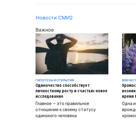
Новости СМИ2
Важное
ГИПОТЕЗЫ И ОТКРЫТИЯ
ВРАЧИ Г
Одиночество способствует
Хромос
личностному росту и счастью: новое
возник
исследование
время 
Главное — это правильное
Одна и
отношение к своему статусу
врожд
одинокого человека
хромо