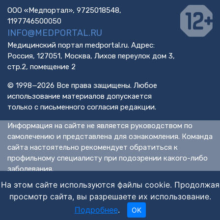
ООО «Медпортал», 9725018548,
1197746500050
INFO@MEDPORTAL.RU
Медицинский портал medportal.ru. Адрес:
Россия, 127051, Москва, Лихов переулок дом 3,
стр.2, помещение 2
© 1998—2026 Все права защищены. Любое
использование материалов допускается
только с письменного согласия редакции.
Информация на сайте не является руководством по
самолечению и представлена для ознакомления. Команда
сайта настоятельно рекомендует обратиться к
профильному специалисту при подозрении какого-либо
заболевания.
ИМЕЮТСЯ ПРОТИВОПОКАЗАНИЯ. НЕОБХОДИМА
На этом сайте используются файлы cookie. Продолжая
КОНСУЛЬТАЦИЯ СПЕЦИАЛИСТА.
просмотр сайта, вы разрешаете их использование.
Подробнее
.
OK