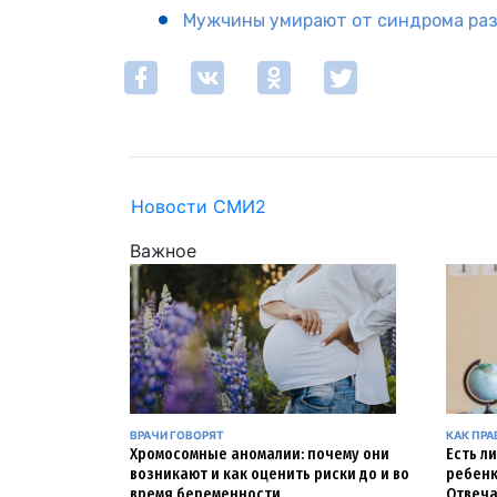
Мужчины умирают от синдрома раз
Новости СМИ2
Важное
ВРАЧИ ГОВОРЯТ
КАК ПР
Хромосомные аномалии: почему они
Есть л
возникают и как оценить риски до и во
ребенк
время беременности
Отвеча