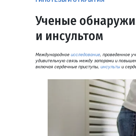
ГИПОТЕЗЫ И ОТКРЫТИЯ
Ученые обнаружи
и инсультом
Международное
исследование
, проведенное у
удивительную связь между запорами и повыше
включая сердечные приступы,
инсульты
и серд