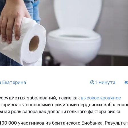
 Екатерина
1 минута
осудистых заболеваний, такие как
высокое кровяное
но признаны основными причинами сердечных заболеван
ная роль запора как дополнительного фактора риска.
00 000 участников из британского Биобанка. Результа