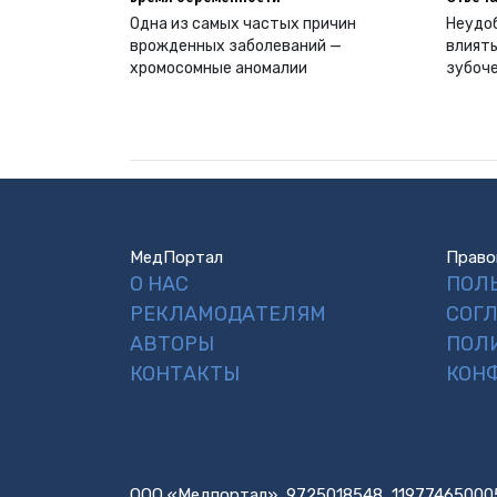
Одна из самых частых причин
Неудоб
врожденных заболеваний —
влиять
хромосомные аномалии
зубоч
МедПортал
Право
О НАС
ПОЛ
РЕКЛАМОДАТЕЛЯМ
СОГ
АВТОРЫ
ПОЛ
КОНТАКТЫ
КОН
ООО «Медпортал», 9725018548, 11977465000