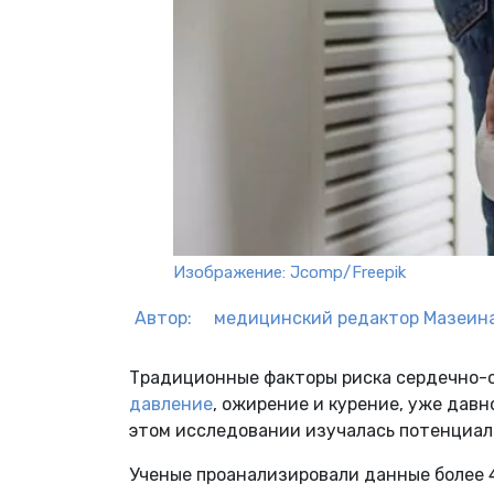
Изображение: Jcomp/Freepik
Автор:
медицинский редактор
Мазеина
Традиционные факторы риска сердечно-с
давление
, ожирение и курение, уже дав
этом исследовании изучалась потенциаль
Ученые проанализировали данные более 4