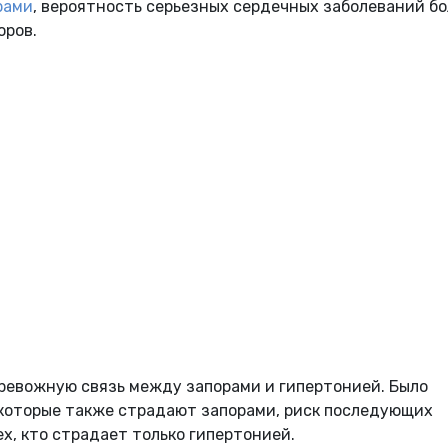
рами
, вероятность серьезных сердечных заболеваний б
оров.
ревожную связь между запорами и гипертонией. Было
 которые также страдают запорами, риск последующих
х, кто страдает только гипертонией.