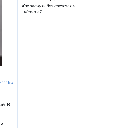
Как заснуть без алкоголя и
таблеток?
11185
ий. В
ты