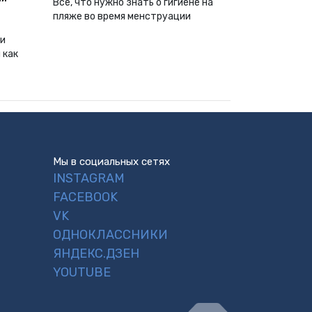
Все, что нужно знать о гигиене на
пляже во время менструации
ии
 как
Мы в социальных сетях
INSTAGRAM
FACEBOOK
VK
ОДНОКЛАССНИКИ
ЯНДЕКС.ДЗЕН
YOUTUBE