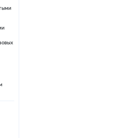
стыми
ми
зовых
м