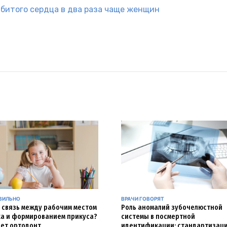
битого сердца в два раза чаще женщин
АВИЛЬНО
ВРАЧИ ГОВОРЯТ
и связь между рабочим местом
Роль аномалий зубочелюстной
а и формированием прикуса?
системы в посмертной
ет ортодонт
идентификации: стандартизац