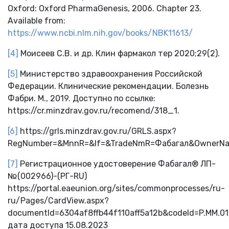
Oxford: Oxford PharmaGenesis, 2006. Chapter 23.
Available from:
https://www.ncbi.nlm.nih.gov/books/NBK11613/
[4]
Моисеев С.В. и др. Клин фармакол тер 2020;29(2).
[5]
Министерство здравоохранения Российской
Федерации. Клинические рекомендации. Болезнь
Фабри. М., 2019. Доступно по ссылке:
https://cr.minzdrav.gov.ru/recomend/318_1.
[6]
https://grls.minzdrav.gov.ru/GRLS.aspx?
RegNumber=&MnnR=&lf=&TradeNmR=Фабагал&OwnerNam
[7]
Регистрационное удостоверение Фабагал® ЛП-
№(002966)-(РГ-RU)
https://portal.eaeunion.org/sites/commonprocesses/ru-
ru/Pages/CardView.aspx?
documentId=6304af8ffb44f110aff5a12b&codeId=P.MM.01
дата доступа 15.08.2023