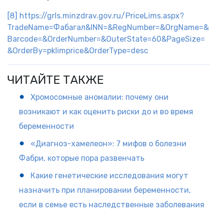
[8]
https://grls.minzdrav.gov.ru/PriceLims.aspx?
TradeName=Фабагал&INN=&RegNumber=&OrgName=&
Barcode=&OrderNumber=&OuterState=60&PageSize=
&OrderBy=pklimprice&OrderType=desc
ЧИТАЙТЕ ТАКЖЕ
Хромосомные аномалии: почему они
возникают и как оценить риски до и во время
беременности
«Диагноз-хамелеон»: 7 мифов о болезни
Фабри, которые пора развенчать
Какие генетические исследования могут
назначить при планировании беременности,
если в семье есть наследственные заболевания