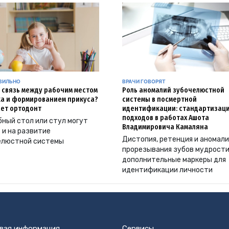
АВИЛЬНО
ВРАЧИ ГОВОРЯТ
и связь между рабочим местом
Роль аномалий зубочелюстной
а и формированием прикуса?
системы в посмертной
ет ортодонт
идентификации: стандартизац
подходов в работах Ашота
ный стол или стул могут
Владимировича Камаляна
 и на развитие
Дистопия, ретенция и аномал
елюстной системы
прорезывания зубов мудрости
дополнительные маркеры для
идентификации личности
вая информация
Сервисы