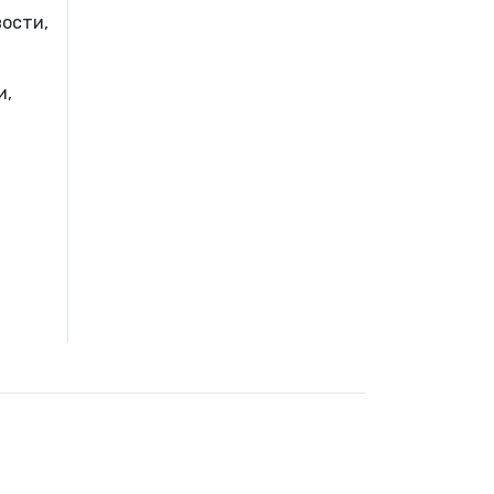
ости,
и,