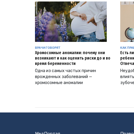
ВРАЧИ ГОВОРЯТ
КАК ПР
Хромосомные аномалии: почему они
Есть л
возникают и как оценить риски до и во
ребенк
время беременности
Отвеча
Одна из самых частых причин
Неудоб
врожденных заболеваний —
влиять
хромосомные аномалии
зубоч
МедПортал
Право