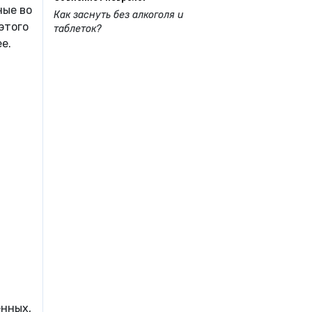
ные во
Как заснуть без алкоголя и
этого
таблеток?
е.
енных,