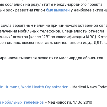
ные сослались на результаты международного проекта
ый риск развития глиом
был выявлен
у наиболее активн
C сочла вероятным наличие причинно-следственной свя
злучения мобильных телефонов. Специалисты отнесли
нных" агентов (класс "2В" по классификации IARC). К эт
ое топливо, выхлопные газы, свинец, инсектицид ДДТ, к
мире насчитывается около пяти миллиардов абонентов
k In Humans, World Health Organization
- Medical News Toda
я мобильных телефонов
– Медновости, 17.06.2010