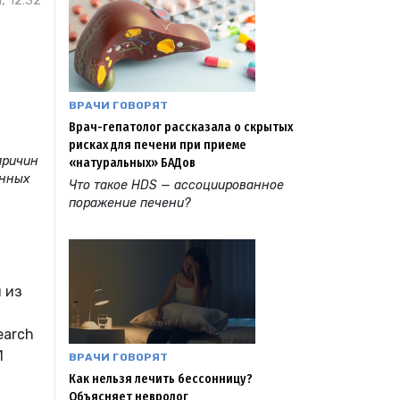
, 12:32
ВРАЧИ ГОВОРЯТ
Врач-гепатолог рассказала о скрытых
рисках для печени при приеме
причин
«натуральных» БАДов
енных
Что такое HDS — ассоциированное
поражение печени?
 из
earch
1
ВРАЧИ ГОВОРЯТ
Как нельзя лечить бессонницу?
Объясняет невролог