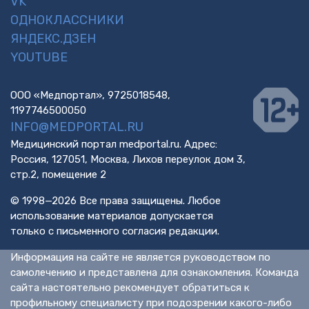
VK
ОДНОКЛАССНИКИ
ЯНДЕКС.ДЗЕН
YOUTUBE
ООО «Медпортал», 9725018548,
1197746500050
INFO@MEDPORTAL.RU
Медицинский портал medportal.ru. Адрес:
Россия, 127051, Москва, Лихов переулок дом 3,
стр.2, помещение 2
© 1998—2026 Все права защищены. Любое
использование материалов допускается
только с письменного согласия редакции.
Информация на сайте не является руководством по
самолечению и представлена для ознакомления. Команда
сайта настоятельно рекомендует обратиться к
профильному специалисту при подозрении какого-либо