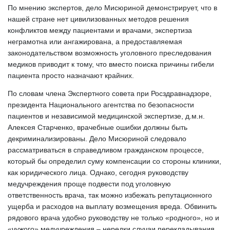
По мнению экспертов, дело Мисюриной демонстрирует, что в 
нашей стране нет цивилизованных методов решения 
конфликтов между пациентами и врачами, экспертиза 
неграмотна или ангажирована, а предоставляемая 
законодательством возможность уголовного преследования 
медиков приводит к тому, что вместо поиска причины гибели 
пациента просто назначают крайних.  
По словам члена Экспертного совета при Росздравнадзоре, 
президента Национального агентства по безопасности 
пациентов и независимой медицинской экспертизе, д.м.н. 
Алексея Старченко, врачебные ошибки должны быть 
декриминализированы. Дело Мисюриной следовало 
рассматриваться в справедливом гражданском процессе, 
который бы определил суму компенсации со стороны клиники, 
как юридического лица. Однако, сегодня руководству 
медучреждения проще подвести под уголовную 
ответственность врача, так можно избежать репутационного 
ущерба и расходов на выплату возмещения вреда. Обвинить 
рядового врача удобно руководству не только «родного», но и 
«чужого» медучреждения – нередки случаи перекладывания 