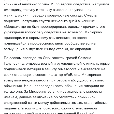
клинике «Генотехнология». И, по версии следствия, нарушила 
«методику, тактику и технику выполнения указанной 
манипуляции», повредив кровеносные сосуды. Смерть 
пациента наступила спустя несколько дней в  клинике 
«Медси», где он был прооперирован, однако к врачам этого 
учреждения вопросов у следствия не возникло. Мисюрину 
приговорили к тюремному заключению, но после 
поднявшейся в профессиональном сообществе волны 
возмущения выпустили из-под стражи, не оправдав. 
По словам президента Лиги защиты врачей Семена 
Гальперина, рядовых врачей и руководителей клиник, которые 
подписывали петиции в защиту гематолога и выставляли на 
своих страницах в соцсетях аватар «#яЕлена Мисюрина», 
возмутила неадекватность приговора и абсурдность самого 
обвинения. Но о несправедливости обвинения говорили не 
только они. За Мисюрину вступились эксперты с мировым 
именем, давшие заключение об отсутствии причинно-
следственной связи между действиями гематолога и гибелью 
пациента (в том числе, основоположник отечественной 
гематологической школы академик Андрей Воробьев). 