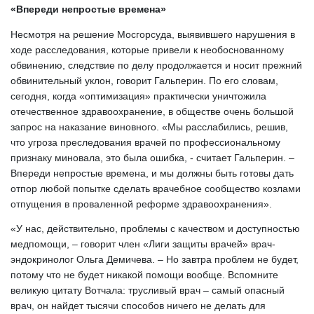
«Впереди непростые времена»
Несмотря на решение Мосгорсуда, выявившего нарушения в 
ходе расследования, которые привели к необоснованному 
обвинению, следствие по делу продолжается и носит прежний 
обвинительный уклон, говорит Гальперин. По его словам, 
сегодня, когда «оптимизация» практически уничтожила 
отечественное здравоохранение, в обществе очень большой 
запрос на наказание виновного. «Мы расслабились, решив, 
что угроза преследования врачей по профессиональному 
признаку миновала, это была ошибка, - считает Гальперин. – 
Впереди непростые времена, и мы должны быть готовы дать 
отпор любой попытке сделать врачебное сообщество козлами 
отпущения в проваленной реформе здравоохранения».
«У нас, действительно, проблемы с качеством и доступностью 
медпомощи, – говорит член «Лиги защиты врачей» врач-
эндокринолог Ольга Демичева. – Но завтра проблем не будет, 
потому что не будет никакой помощи вообще. Вспомните 
великую цитату Вотчала: трусливый врач – самый опасный 
врач, он найдет тысячи способов ничего не делать для 