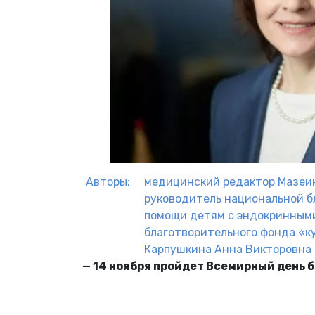
Авторы:
медицинский редактор
Мазеи
руководитель национальной б
помощи детям с эндокринным
благотворительного фонда «к
Карпушкина Анна Викторовна
— 14 ноября пройдет Всемирный день б