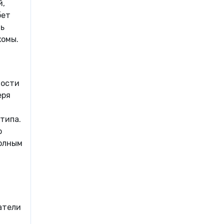
й,
бет
шь
комы.
ности
еря
типа.
о
полным
атели