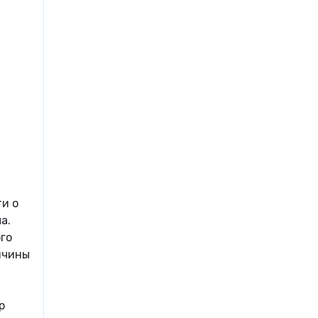
ти о
а.
го
ичины
р