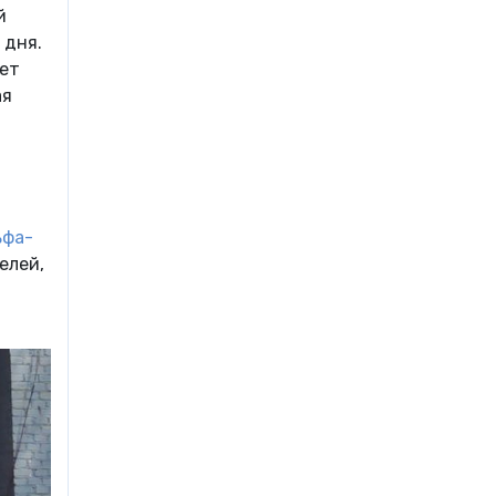
й
 дня.
лет
ая
ьфа-
елей,