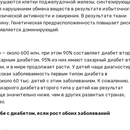
азрушаются клетки поджелудочной железы, синтезирующ
я нарушением обмена веществ в результате избыточног
изической активности и ожирения. В результате ткани
лину. Генетическая предрасположенность повышает рис
е является доминирующей.
 — около 600 млн, при этом 90% составляет диабет втор
ахарным диабетом, 95% из них имеют сахарный диабет в
ии, и в мире продолжает расти. У детей чаще диагност
сокая заболеваемость первым типом диабета в
коло 60 тыс. детей с этим заболеванием. К сожалению,
ахарного диабета второго типа у детей как результат
е значительно ниже, чем в других развитых странах,
во.
ьбе с диабетом, если рост обоих заболеваний