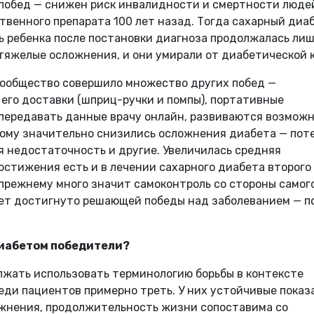
побед — снижен риск инвалидности и смертности люде
твенного препарата 100 лет назад. Тогда сахарный диа
ь ребенка после постановки диагноза продолжалась ли
 тяжелые осложнения, и они умирали от диабетической 
сообщество совершило множество других побед —
его доставки (шприц-ручки и помпы), портативные
передавать данные врачу онлайн, развиваются возмож
тому значительно снизились осложнения диабета — пот
я недостаточность и другие. Увеличилась средняя
стижения есть и в лечении сахарного диабета второго 
прежнему много значит самоконтроль со стороны самог
удет достигнуто решающей победы над заболеванием — 
 диабетом победители?
лжать использовать терминологию борьбы в контексте
еди пациентов примерно треть. У них устойчивые показ
ожнения, продолжительность жизни сопоставима со