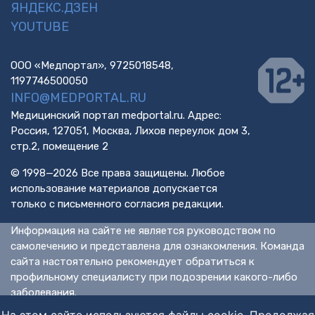
ЯНДЕКС.ДЗЕН
YOUTUBE
ООО «Медпортал», 9725018548,
1197746500050
INFO@MEDPORTAL.RU
Медицинский портал medportal.ru. Адрес:
Россия, 127051, Москва, Лихов переулок дом 3,
стр.2, помещение 2
© 1998—2026 Все права защищены. Любое
использование материалов допускается
только с письменного согласия редакции.
Информация на сайте не является руководством по
самолечению и представлена для ознакомления. Команда
сайта настоятельно рекомендует обратиться к
профильному специалисту при подозрении какого-либо
заболевания.
ИМЕЮТСЯ ПРОТИВОПОКАЗАНИЯ. НЕОБХОДИМА