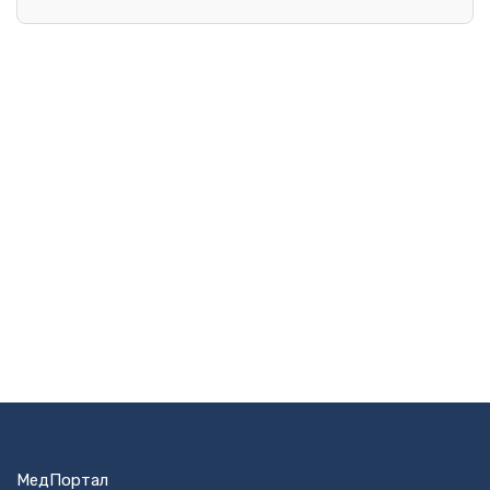
МедПортал