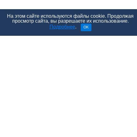
На этом сайте используются файлы cookie. Продолжая
просмотр сайта, вы разрешаете их использование.
Подробнее
.
OK
Чтобы понять, какие же популярные сексуальные
«фишки» на самом деле мужчинам не нравятся,
богатого личного опыта недостаточно.
Расшарить
Поделиться
Твитнуть
Отправить