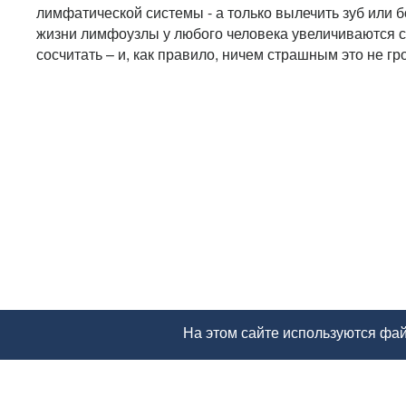
лимфатической системы - а только вылечить зуб или б
жизни лимфоузлы у любого человека увеличиваются ст
сосчитать – и, как правило, ничем страшным это не гро
На этом сайте используются фай
Главная
Будь здорова
Здоровье
Заблуждения о "женс