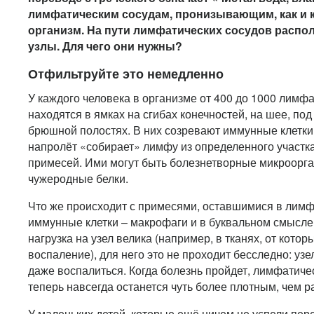
лимфатическим сосудам, пронизывающим, как и 
организм. На пути лимфатических сосудов расп
узлы. Для чего они нужны?
Отфильтруйте это немедленно
У каждого человека в организме от 400 до 1000 лимфа
находятся в ямках на сгибах конечностей, на шее, под
брюшной полостях. В них созревают иммунные клетки
напролёт «собирает» лимфу из определенного участка
примесей. Ими могут быть болезнетворные микроорга
чужеродные белки.
Что же происходит с примесями, оставшимися в лимф
иммунные клетки – макрофаги и в буквальном смысле
нагрузка на узел велика (например, в тканях, от котор
воспаление), для него это не проходит бесследно: уз
даже воспалиться. Когда болезнь пройдет, лимфатиче
теперь навсегда останется чуть более плотным, чем р
У маленьких детей, которые ещё ничем не успели пере