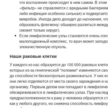
что воспаление происходит в нем самом. В этом
«фильтр» не справляется с вредными бактериям
либо инфекция особенно сильная) и подвергаетс
микробов. Иногда дело доходит до нагноения, чт
образовать флегмону: обширно разлиться между 
сможет только хирург).
Если лимфатические узлы становятся очень пло
малоподвижный комплекс, то врач может заподо
злокачественную опухоль.
Наши раковые клетки
У каждого из нас образуется до 100 000 раковых клеток в
которых из-за генетической "поломки" изменяются свой
до способности бесконтрольно размножаться. У них ес
они легко отделяются от места своего зарождения и 
организму. Первым делом они попадают в лимфатичес
обезвреживаются в лимфатических узлах. При насле
предрасположенности к раку у человека образуется ст
как у любого другого, но снижена способность лимфоу