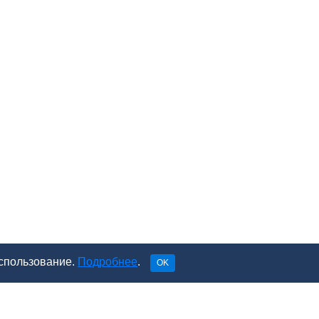
использование.
Подробнее
.
OK
зделы