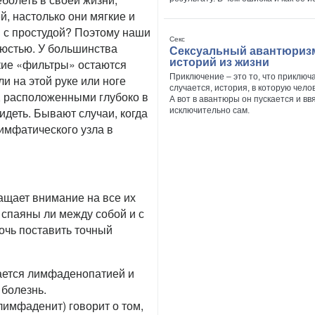
, настолько они мягкие и
ы с простудой? Поэтому наши
Секс
люстью. У большинства
Сексуальный авантюризм
ские «фильтры» остаются
историй из жизни
Приключение – это то, что приключ
ли на этой руке или ноге
случается, история, в которую чело
, расположенными глубоко в
А вот в авантюры он пускается и в
идеть. Бывают случаи, когда
исключительно сам.
мфатического узла в
ащает внимание на все их
, спаяны ли между собой и с
очь поставить точный
ается лимфаденопатией и
 болезнь.
имфаденит) говорит о том,