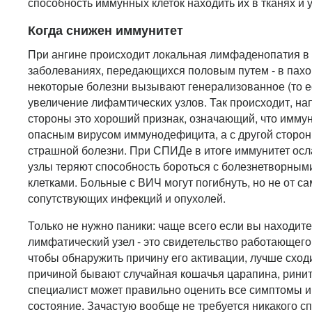
способность иммунных клеток находить их в тканях и 
Когда снижен иммунитет
При ангине происходит локальная лимфаденопатия в 
заболеваниях, передающихся половым путем - в пахо
некоторые болезни вызывают генерализованное (то е
увеличение лифамтических узлов. Так происходит, н
стороны это хороший признак, означающий, что иммун
опасным вирусом иммунодефицита, а с другой сторон
страшной болезни. При СПИДе в итоге иммунитет осл
узлы теряют способность бороться с болезнетворным
клетками. Больные с ВИЧ могут погибнуть, но не от са
сопутствующих инфекций и опухолей.
Только не нужно паники: чаще всего если вы находит
лимфатический узел - это свидетельство работающего 
чтобы обнаружить причину его активации, лучше сход
причиной бывают случайная кошачья царапина, ринит 
специалист может правильно оценить все симптомы и
состояние. Зачастую вообще не требуется никакого с