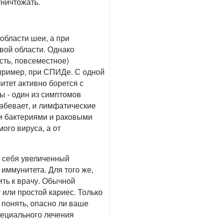
уничтожать.
области шеи, а при
вой области. Однако
сть, повсеместное)
апример, при СПИДе. С одной
итет активно борется с
ы - один из симптомов
абевает, и лимфатические
и бактериями и раковыми
мого вируса, а от
е себя увеличенный
иммунитета. Для того же,
ить к врачу. Обычной
или простой кариес. Только
 понять, опасно ли ваше
пециального лечения