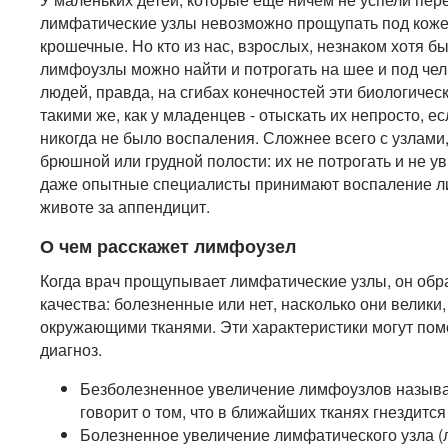
лимфатические узлы невозможно прощупать под кожей
крошечные. Но кто из нас, взрослых, незнаком хотя б
лимфоузлы можно найти и потрогать на шее и под че
людей, правда, на сгибах конечностей эти биологиче
такими же, как у младенцев - отыскать их непросто, ес
никогда не было воспаления. Сложнее всего с узлами
брюшной или грудной полости: их не потрогать и не ув
даже опытные специалисты принимают воспаление ли
животе за аппендицит.
О чем расскажет лимфоузел
Когда врач прощупывает лимфатические узлы, он обр
качества: болезненные или нет, насколько они велики
окружающими тканями. Эти характеристики могут пом
диагноз.
Безболезненное увеличение лимфоузлов назыв
говорит о том, что в ближайших тканях гнездится
Болезненное увеличение лимфатического узла (л