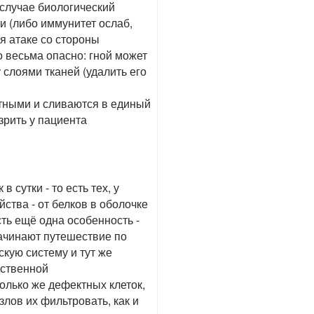
 случае биологический
и (либо иммунитет ослаб,
я атаке со стороны
о весьма опасно: гной может
слоями тканей (удалить его
тными и сливаются в единый
зрить у пациента
 сутки - то есть тех, у
ства - от белков в оболочке
ть ещё одна особенность -
начинают путешествие по
кую систему и тут же
дственной
олько же дефектных клеток,
злов их фильтровать, как и