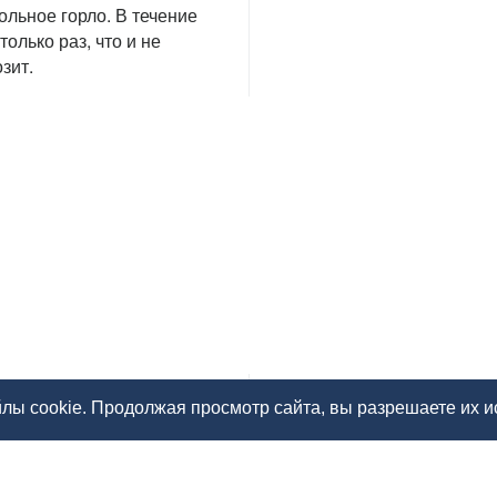
ольное горло. В течение
олько раз, что и не
зит.
лы cookie. Продолжая просмотр сайта, вы разрешаете их 
ких" таблетках
Будь здорова: ра