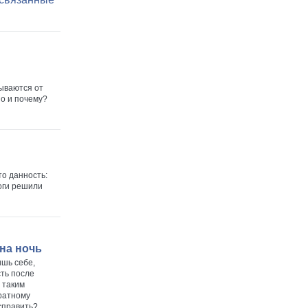
ываются от
но и почему?
то данность:
логи решили
 на ночь
ишь себе,
сть после
 таким
братному
исправить?