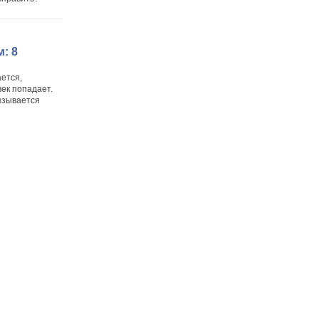
: 8
ается,
век попадает.
вязывается