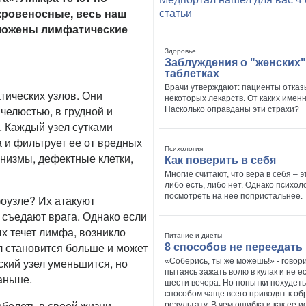
кровеносные, весь наш
статьи
оложены лимфатические
Здоровье
Заблуждения о "женских"
таблетках
Врачи утверждают: пациенты отказ
тических узлов. Они
некоторых лекарств. От каких имен
 челюстью, в грудной и
Насколько оправданы эти страхи?
. Каждый узел сутками
 и фильтрует ее от вредных
Психология
низмы, дефектные клетки,
Как поверить в себя
Многие считают, что вера в себя – э
либо есть, либо нет. Однако психо
посмотреть на нее попристальнее.
оузле? Их атакуют
 съедают врага. Однако если
ых течет лимфа, возникло
Питание и диеты
ел становится больше и может
8 способов не переедать
ский узел уменьшится, но
«Соберись, ты же можешь!» - говор
пытаясь зажать волю в кулак и не е
аньше.
шести вечера. Но попытки похудеть
способом чаще всего приводят к о
болеть в своей жизни,
результату. В чем ошибка и как ее 