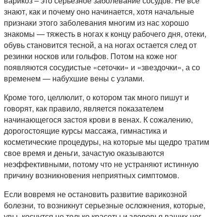
варикоз – это серьезное заболевание сосудов. Не все
знают, как и почему оно начинается, хотя начальные
признаки этого заболевания многим из нас хорошо
знакомы — тяжесть в ногах к концу рабочего дня, отеки,
обувь становится тесной, а на ногах остается след от
резинки носков или гольфов. Потом на коже ног
появляются сосудистые «сеточки» и «звездочки», а со
временем — набухшие вены с узлами.
Кроме того, целлюлит, о котором так много пишут и
говорят, как правило, является показателем
начинающегося застоя крови в венах. К сожалению,
дорогостоящие курсы массажа, гимнастика и
косметические процедуры, на которые мы щедро тратим
свое время и деньги, зачастую оказываются
неэффективными, потому что не устраняют истинную
причину возникновения неприятных симптомов.
Если вовремя не остановить развитие варикозной
болезни, то возникнут серьезные осложнения, которые,
увы, коснутся не только красоты и здоровья ваших ног.