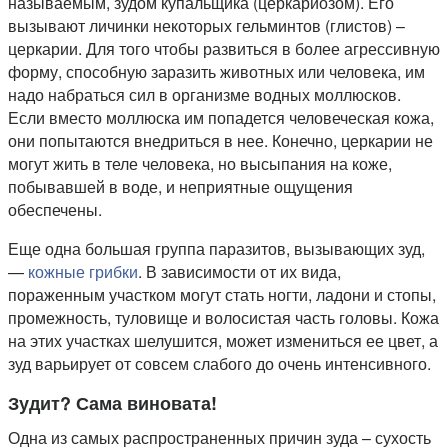
называемым, зудом купальщика (церкариозом). Его
вызывают личинки некоторых гельминтов (глистов) –
церкарии. Для того чтобы развиться в более агрессивную
форму, способную заразить животных или человека, им
надо набраться сил в организме водных моллюсков.
Если вместо моллюска им попадется человеческая кожа,
они попытаются внедриться в нее. Конечно, церкарии не
могут жить в теле человека, но высыпания на коже,
побывавшей в воде, и неприятные ощущения
обеспечены.
Еще одна большая группа паразитов, вызывающих зуд,
—
кожные грибки
. В зависимости от их вида,
пораженным участком могут стать ногти, ладони и стопы,
промежность, туловище и волосистая часть головы. Кожа
на этих участках шелушится, может измениться ее цвет, а
зуд варьирует от совсем слабого до очень интенсивного.
Зудит? Сама виновата!
Одна из самых распространенных причин зуда – сухость