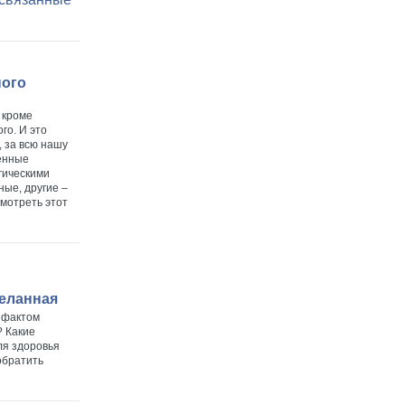
ного
 кроме
го. И это
 за всю нашу
енные
гическими
ые, другие –
смотреть этот
желанная
д фактом
 Какие
ля здоровья
обратить