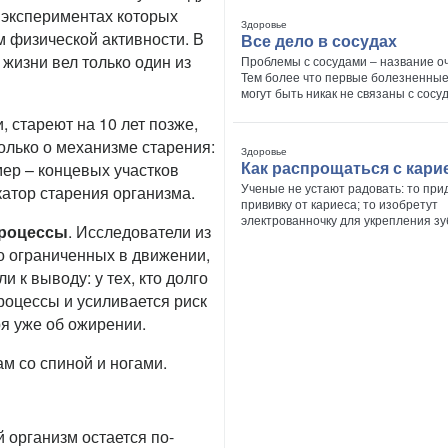
 экспериментах которых
Здоровье
 физической активности. В
Все дело в сосудах
 жизни вел только один из
Проблемы с сосудами – название о
Тем более что первые болезненны
могут быть никак не связаны с сосу
 стареют на 10 лет позже,
олько о механизме старения:
Здоровье
ер – концевых участков
Как распрощаться с кари
катор старения организма.
Ученые не устают радовать: то пр
прививку от кариеса; то изобретут
электрованночку для укрепления зу
процессы
. Исследователи из
о ограниченных в движении,
к выводу: у тех, кто долго
роцессы и усиливается риск
ря уже об ожирении.
м со спиной и ногами.
 организм остается по-