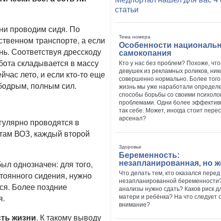
статьи
ни проводим сидя. По
Тема номера
ственном транспорте, а если
Особенности националь
нь. Соответствуя дресскоду
самокопания
бота складывается в массу
Кто у нас без проблем? Похоже, что
девушек из рекламных роликов, нико
час лето, и если кто-то еще
совершенно нормально. Более того,
д бодрым, полным сил.
жизнь мы уже наработали определ
способы борьбы со своими психоло
проблемами. Одни более эффективн
так себе. Может, иногда стоит пере
арсенал?
гулярно проводятся в
етам ВОЗ, каждый второй
Здоровье
Беременность:
ыл однозначен: для того,
незапланированная, но 
тоянного сидения, нужно
Что делать тем, кто оказался пере
незапланированной беременности?
ся. Более поздние
анализы нужно сдать? Каков риск д
я.
матери и ребёнка? На что следует 
внимание?
сть жизни
. К такому выводу