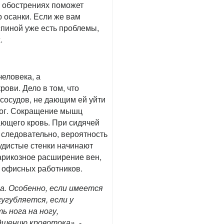
я обострениях поможет
р осанки. Если же вам
 спиной уже есть проблемы,
.
еловека, а
рови. Дело в том, что
сосудов, не дающим ей уйти
ног. Сокращение мышц
ющего кровь. При сидячей
 следовательно, вероятность
судистые стенки начинают
варикозное расширение вен,
 офисных работников.
а. Особенно, если имеется
угубляется, если у
ь нога на ногу,
дшению кровотока»,
-