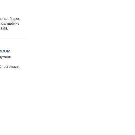
чень общее.
е ощущение
дами.
есом
идумают
бной эмали.