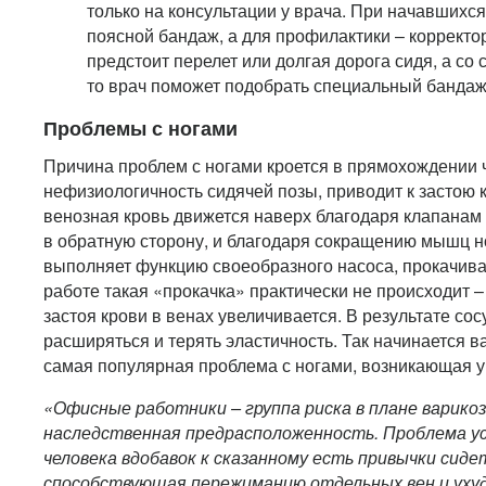
только на консультации у врача. При начавшихс
поясной бандаж, а для профилактики – корректо
предстоит перелет или долгая дорога сидя, а со
то врач поможет подобрать специальный бандаж
Проблемы с ногами
Причина проблем с ногами кроется в прямохождении ч
нефизиологичность сидячей позы, приводит к застою к
венозная кровь движется наверх благодаря клапанам 
в обратную сторону, и благодаря сокращению мышц 
выполняет функцию своеобразного насоса, прокачива
работе такая «прокачка» практически не происходит –
застоя крови в венах увеличивается. В результате со
расширяться и терять эластичность. Так начинается 
самая популярная проблема с ногами, возникающая у
«Офисные работники – группа риска в плане варикоз
наследственная предрасположенность. Проблема ус
человека вдобавок к сказанному есть привычки сидет
способствующая пережиманию отдельных вен и уху