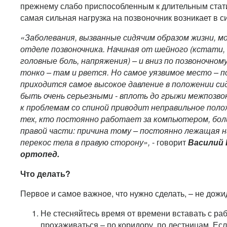
прежнему слабо приспособленным к длительным стат
самая сильная нагрузка на позвоночник возникает в 
«Заболевания, вызванные сидячим образом жизни, м
отделе позвоночника. Начиная от шейного (кстати
головные боль, напряжения) – и вниз по позвоночному
тонко – там и рвется. Но самое уязвимое место – п
приходится самое высокое давление в положении с
быть очень серьезными - вплоть до грыжи межпозвон
к проблемам со спиной приводит неправильное поло
тех, кто постоянно работает за компьютером, бол
правой части: причина тому – постоянно лежащая н
перекос тела в правую сторону»,
- говорит
Василий 
ортопед.
Что делать?
Первое и самое важное, что нужно сделать, – не дожид
Не стесняйтесь время от времени вставать с раб
прохаживаться – по коридору, по лестницам. Есл