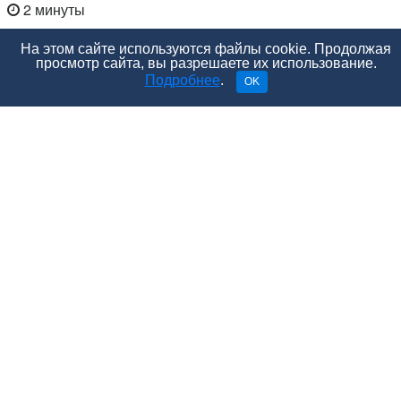
2 минуты
На этом сайте используются файлы cookie. Продолжая
просмотр сайта, вы разрешаете их использование.
Подробнее
.
OK
- Знаешь, почему мы с ним расстались? – она
выдержала длинную паузу и призналась, – Я –
девственница!