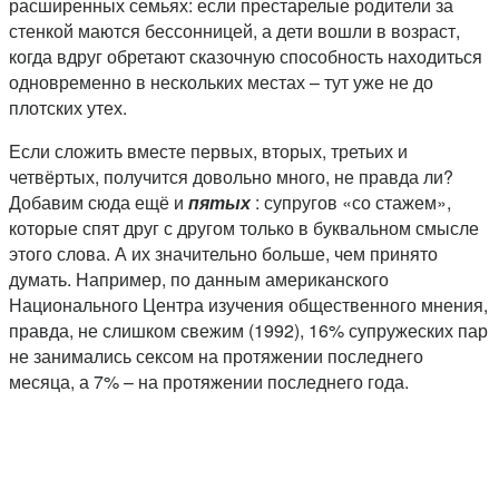
расширенных семьях: если престарелые родители за
стенкой маются бессонницей, а дети вошли в возраст,
когда вдруг обретают сказочную способность находиться
одновременно в нескольких местах – тут уже не до
плотских утех.
Если сложить вместе первых, вторых, третьих и
четвёртых, получится довольно много, не правда ли?
Добавим сюда ещё и
пятых
: супругов «со стажем»,
которые спят друг с другом только в буквальном смысле
этого слова. А их значительно больше, чем принято
думать. Например, по данным американского
Национального Центра изучения общественного мнения,
правда, не слишком свежим (1992), 16% супружеских пар
не занимались сексом на протяжении последнего
месяца, а 7% – на протяжении последнего года.