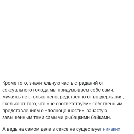
Кроме того, значительную часть страданий от
сексуального голода мы придумываем себе сами,
мучаясь не столько непосредственно от воздержания,
сколько от того, что «не соответствуем» собственным
представлениям о «полноценности», зачастую
завышенным теми самыми рыбацкими байками.
А ведь на самом деле в сексе не существует
никаких