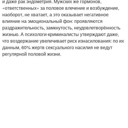
и даже рак эндометрия. Мужских же гормонов,
«ответственных» за половое влечение и возбуждение,
наоборот, не хватает, а это оказывает негативное
влияние на эмоциональный фон: проявляются
раздражительность, замкнутость, неудовлетворённость
жизнью. А психологи-криминалисты утверждают даже,
что воздержание увеличивает риск изнасилования: по их
данным, 60% жертв сексуального насилия не ведут
регулярной половой жизни.