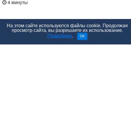
4 минуты
На этом сайте используются файлы cookie. Продолжая
просмотр сайта, вы разрешаете их использование.
Подробнее
.
OK
Сложно представить человека, который мечтает
идти по жизни с нелюбимым или с нелюбимой. Но
вот парадокс: ситуации, когда рядом оказывается