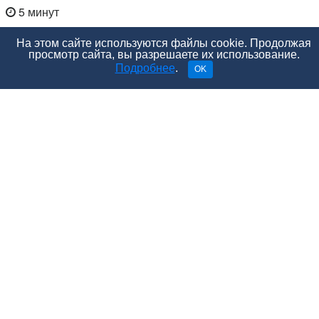
5 минут
На этом сайте используются файлы cookie. Продолжая
просмотр сайта, вы разрешаете их использование.
Подробнее
.
OK
По законам плохого любовного романа, я должен бы
изумиться, увидев ее после долгого перерыва.
Сентиментальный автор вставил бы фразу про то,