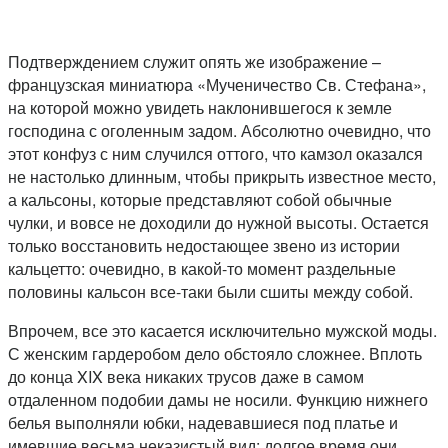
Подтверждением служит опять же изображение –
французская миниатюра «Мученичество Св. Стефана»,
на которой можно увидеть наклонившегося к земле
господина с оголенным задом. Абсолютно очевидно, что
этот конфуз с ним случился оттого, что камзол оказался
не настолько длинным, чтобы прикрыть известное место,
а кальсоны, которые представляют собой обычные
чулки, и вовсе не доходили до нужной высоты. Остается
только восстановить недостающее звено из истории
кальцетто: очевидно, в какой-то момент раздельные
половины кальсон все-таки были сшиты между собой.
Впрочем, все это касается исключительно мужской моды.
С женским гардеробом дело обстояло сложнее. Вплоть
до конца XIX века никаких трусов даже в самом
отдаленном подобии дамы не носили. Функцию нижнего
белья выполняли юбки, надевавшиеся под платье и
имевшие весьма неказистый вид: долгое время они