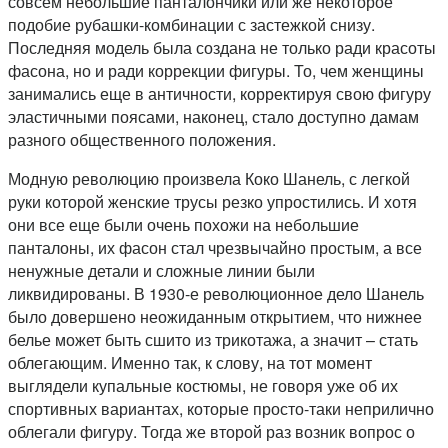
совсем небольшие панталончики или же некоторое
подобие рубашки-комбинации с застежкой снизу.
Последняя модель была создана не только ради красоты
фасона, но и ради коррекции фигуры. То, чем женщины
занимались еще в античности, корректируя свою фигуру
эластичными поясами, наконец, стало доступно дамам
разного общественного положения.
Модную революцию произвела Коко Шанель, с легкой
руки которой женские трусы резко упростились. И хотя
они все еще были очень похожи на небольшие
панталоны, их фасон стал чрезвычайно простым, а все
ненужные детали и сложные линии были
ликвидированы. В 1930-е революционное дело Шанель
было довершено неожиданным открытием, что нижнее
белье может быть сшито из трикотажа, а значит – стать
облегающим. Именно так, к слову, на тот момент
выглядели купальные костюмы, не говоря уже об их
спортивных вариантах, которые просто-таки неприлично
облегали фигуру. Тогда же второй раз возник вопрос о