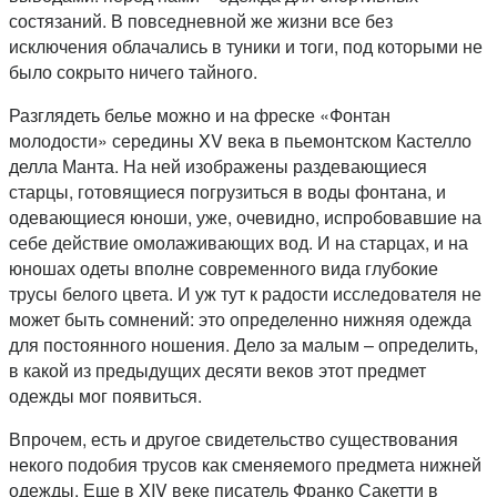
состязаний. В повседневной же жизни все без
исключения облачались в туники и тоги, под которыми не
было сокрыто ничего тайного.
Разглядеть белье можно и на фреске «Фонтан
молодости» середины XV века в пьемонтском Кастелло
делла Манта. На ней изображены раздевающиеся
старцы, готовящиеся погрузиться в воды фонтана, и
одевающиеся юноши, уже, очевидно, испробовавшие на
себе действие омолаживающих вод. И на старцах, и на
юношах одеты вполне современного вида глубокие
трусы белого цвета. И уж тут к радости исследователя не
может быть сомнений: это определенно нижняя одежда
для постоянного ношения. Дело за малым – определить,
в какой из предыдущих десяти веков этот предмет
одежды мог появиться.
Впрочем, есть и другое свидетельство существования
некого подобия трусов как сменяемого предмета нижней
одежды. Еще в XIV веке писатель Франко Сакетти в