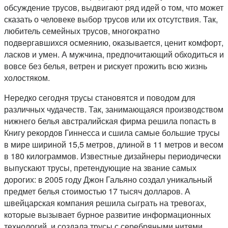
обсуждение трусов, выдвигают ряд идей о том, что может
сказать о человеке выбор трусов или их отсутствия. Так,
любитель семейных трусов, многократно
подвергавшихся осмеянию, оказывается, ценит комфорт,
ласков и умен. А мужчина, предпочитающий обходиться и
вовсе без белья, ветрен и рискует прожить всю жизнь
холостяком.
Нередко сегодня трусы становятся и поводом для
различных чудачеств. Так, занимающаяся производством
нижнего белья австралийская фирма решила попасть в
Книгу рекордов Гиннесса и сшила самые большие трусы
в мире шириной 15,5 метров, длиной в 11 метров и весом
в 180 килограммов. Известные дизайнеры периодически
выпускают трусы, претендующие на звание самых
дорогих: в 2005 году Джон Гальяно создал уникальный
предмет белья стоимостью 17 тысяч долларов. А
швейцарская компания решила сыграть на тревогах,
которые вызывает бурное развитие информационных
технологий, и создала трусы с серебряными нитями,