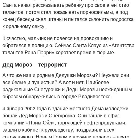
Санта начал рассказывать ребенку про свое агентство
талантов, потом стал показывать порнофильмы, а под
конец беседы снял штаны и пытался склонить подростка
к оральному сексу.
К счастью, мальчик не повелся на провокацию и
обратился в полицию. Сейчас Санта Клаус из «Агентства
талантов Рона Пэрри» коротает время в тюрьме.
Дед Мороз – террорист
А что же наши родные Дедушки Морозы? Неужели они
все белые и пушистые? А вот и нет. Наиболее
радикальные Снегурочки и Деды Морозы неожиданным
образом обнаружились в городе Владивостоке.
4 января 2002 года в здание местного Дома молодежи
вошли Дед Мороз и Снегурочка. Они зашли в офис
компании «Прим-Ойл», торгующей нефтепродуктами,
зашли в кабинет к руководству, поздравили всех
сотрудников с Новым Годом и вручили подарок – нечто,