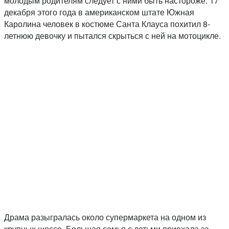
молодым родителям следует с ними быть настороже. 17
декабря этого года в американском штате Южная
Каролина человек в костюме Санта Клауса похитил 8-
летнюю девочку и пытался скрыться с ней на мотоцикле.
Драма разыгралась около супермаркета на одном из
крупных шоссе. Большая семья с детьми приехала за