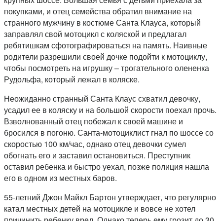
покупками, и отец семейства обратил внимание на
странного мужчину в костюме Санта Клауса, который
заправлял свой мотоцикл с коляской и предлагал
ребятишкам сфотографироваться на память. Наивные
родители разрешили своей дочке подойти к мотоциклу,
чтобы посмотреть на игрушку – трогательного олененка
Рудольфа, который лежал в коляске.
Неожиданно странный Санта Клаус схватил девочку,
усадил ее в коляску и на большой скорости поехал прочь.
Взволнованный отец побежал к своей машине и
бросился в погоню. Санта-мотоциклист гнал по шоссе со
скоростью 100 км/час, однако отец девочки сумел
обогнать его и заставил остановиться. Преступник
оставил ребенка и быстро уехал, позже полиция нашла
его в одном из местных баров.
55-летний Джон Майкл Бартон утверждает, что регулярно
катал местных детей на мотоцикле и вовсе не хотел
причинить ребенку вред. Однако теперь ему грозит до 30