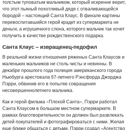
толстым туповатым мальчиком, который искренне верит,
что этот пьяный похотливый дядя с отваливающейся
бородой – настоящий Санта Клаус. В финале картины
перевоспитавшийся герой крадет из супермаркета не
деньги, а игрушечного слона, которого мальчик так хочет
получить в качестве рождественского подарка.
Санта Клаус – извращенец-педофил
В реальной жизни отношения ряженых Санта Клаусов и
маленьких мальчиков не столь чисты и невинны. В
декабре прошлого года полиция американского города
Ньюбурга арестовала 57-летнего Рэнсфорда Джорджа
Пэрри, обвинив его в попытке совращения
несовершеннолетнего мальчика.
Как и герой фильма «Плохой Санта», Пэрри работал
Санта Клаусом в большом местном супермаркете. В
рамках благотворительности он должен был развлекать
детей покупателей и фотографироваться с ними. Желая
еще ближе общаться с детьми, Пэрри создал «Агентство