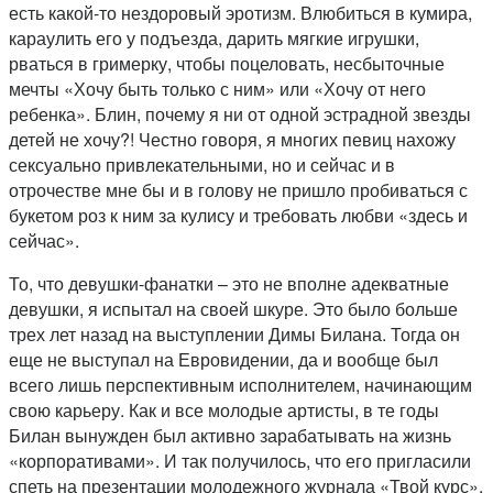
есть какой-то нездоровый эротизм. Влюбиться в кумира,
караулить его у подъезда, дарить мягкие игрушки,
рваться в гримерку, чтобы поцеловать, несбыточные
мечты «Хочу быть только с ним» или «Хочу от него
ребенка». Блин, почему я ни от одной эстрадной звезды
детей не хочу?! Честно говоря, я многих певиц нахожу
сексуально привлекательными, но и сейчас и в
отрочестве мне бы и в голову не пришло пробиваться с
букетом роз к ним за кулису и требовать любви «здесь и
сейчас».
То, что девушки-фанатки – это не вполне адекватные
девушки, я испытал на своей шкуре. Это было больше
трех лет назад на выступлении Димы Билана. Тогда он
еще не выступал на Евровидении, да и вообще был
всего лишь перспективным исполнителем, начинающим
свою карьеру. Как и все молодые артисты, в те годы
Билан вынужден был активно зарабатывать на жизнь
«корпоративами». И так получилось, что его пригласили
спеть на презентации молодежного журнала «Твой курс»,