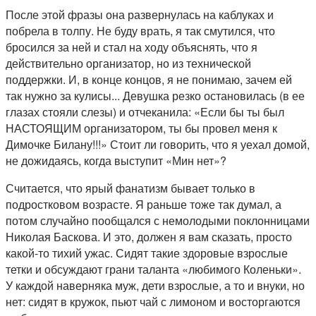
После этой фразы она развернулась на каблуках и
побрела в толпу. Не буду врать, я так смутился, что
бросился за ней и стал на ходу объяснять, что я
действительно организатор, но из технической
поддержки. И, в конце концов, я не понимаю, зачем ей
так нужно за кулисы... Девушка резко остановилась (в ее
глазах стояли слезы) и отчеканила: «Если бы ты был
НАСТОЯЩИМ организатором, ты бы провел меня к
Димочке Билану!!!» Стоит ли говорить, что я уехал домой,
не дожидаясь, когда выступит «Мин нет»?
Считается, что ярый фанатизм бывает только в
подростковом возрасте. Я раньше тоже так думал, а
потом случайно пообщался с немолодыми поклонницами
Николая Баскова. И это, должен я вам сказать, просто
какой-то тихий ужас. Сидят такие здоровые взрослые
тетки и обсуждают грани таланта «любимого Коленьки».
У каждой наверняка муж, дети взрослые, а то и внуки, но
нет: сидят в кружок, пьют чай с лимоном и восторгаются