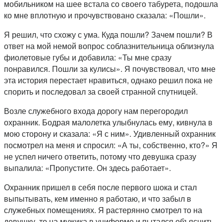
мобильником на шее встала со своего табурета, подошла
ко мне вплотную и прочувствовано сказала: «Пошли».
Я решил, что схожу с ума. Куда пошли? Зачем пошли? В
ответ на мой немой вопрос соблазнительница облизнула
фиолетовые губы и добавила: «Ты мне сразу
понравился. Пошли за кулисы». Я почувствовал, что мне
эта история перестает нравиться, однако решил пока не
спорить и последовал за своей странной спутницей.
Возле служебного входа дорогу нам перегородил
охранник. Бодрая малолетка улыбнулась ему, кивнула в
мою сторону и сказала: «Я с ним». Удивленный охранник
посмотрел на меня и спросил: «А ты, собственно, кто?» Я
не успел ничего ответить, потому что девушка сразу
выпалила: «Пропустите. Он здесь работает».
Охранник пришел в себя после первого шока и стал
выпытывать, кем именно я работаю, и что забыл в
служебных помещениях. Я растерянно смотрел то на
девушку, то на мужика в униформе и пытался объяснить,