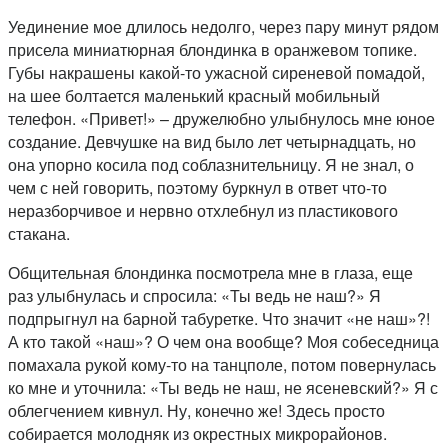
Уединение мое длилось недолго, через пару минут рядом
присела миниатюрная блондинка в оранжевом топике.
Губы накрашены какой-то ужасной сиреневой помадой,
на шее болтается маленький красный мобильный
телефон. «Привет!» – дружелюбно улыбнулось мне юное
создание. Девчушке на вид было лет четырнадцать, но
она упорно косила под соблазнительницу. Я не знал, о
чем с ней говорить, поэтому буркнул в ответ что-то
неразборчивое и нервно отхлебнул из пластикового
стакана.
Общительная блондинка посмотрела мне в глаза, еще
раз улыбнулась и спросила: «Ты ведь не наш?» Я
подпрыгнул на барной табуретке. Что значит «не наш»?!
А кто такой «наш»? О чем она вообще? Моя собеседница
помахала рукой кому-то на танцполе, потом повернулась
ко мне и уточнила: «Ты ведь не наш, не ясеневский?» Я с
облегчением кивнул. Ну, конечно же! Здесь просто
собирается молодняк из окрестных микрорайонов.