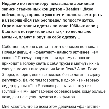
Недавно по телевизору показывали архивные
записи стадионных концертов «Beatles». Даже
сейчас, когда прошло уже почти полвека, смотреть
на творящийся там беспредел попросту жутко.
Огромные толпы одетых по моде 1960-ых девиц
бьются в истерике, визжат так, что неслышно
музыки, плачут и рвут на себе одежду…
Собственно, меня с детства этот феномен волновал.
Почему девушки «фанатеют» намного активнее, чем
юноши? Почему, например, ни одному парню не
приходит в голову снять с себя трусы и метнуть их на
сцену в момент выступления Кати Лель? А вот Роме
Зверю, говорят, девичье нижнее белье летит на сцену
регулярно. Да что там говорить, в одном из интервью
лидер группы «The Rasmus» рассказал, что у них с
группой «HIM» идет заочное соревнование, кому больше
накидают на сцену трусиков и лифчиков.
Мне кажется, что во всем этом девичьем «фанатстве»