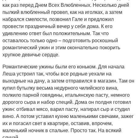
как раз перед Днем Всех Влюбленных. Несколько дней
пылкий влюбленный провел, как на иголках, а затем
набрался смелости, позвонил Гале и предложил
провести праздничный вечер у себя дома. К его
удивлению ответ был положительным. Так что
оставалось только одно – подготовить роскошный
романтический ужин и этим окончательно покорить
хрупкое девичье сердце.
Романтические ужины были его коньком. Для начала
Леша устроил так, чтобы все родные уехали на
выходные на дачу, а затем отправился в магазин. Там он
купил бутылку весьма недурного чилийского вина,
полкило парной говядины, итальянскую пасту, немного
дорогого сыра и набор специй. Дома он полдня готовил
ужин: отбивал мясо, варил пасту, натирал сыр и студил
вино. А потом уставил кухню маленькими свечами, зажег
их и погасил свет в квартире, оставив, впрочем,
маленький ночник в спальне. Просто так. На всякий
случай.