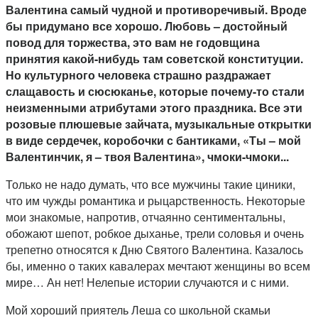
Валентина самый чудной и противоречивый. Вроде
бы придумано все хорошо. Любовь – достойный
повод для торжества, это вам не годовщина
принятия какой-нибудь там советской конституции.
Но культурного человека страшно раздражает
слащавость и сюсюканье, которые почему-то стали
неизменными атрибутами этого праздника. Все эти
розовые плюшевые зайчата, музыкальные открытки
в виде сердечек, коробочки с бантиками, «Ты – мой
Валентинчик, я – твоя Валентина», чмоки-чмоки...
Только не надо думать, что все мужчины такие циники,
что им чужды романтика и рыцарственность. Некоторые
мои знакомые, напротив, отчаянно сентиментальны,
обожают шепот, робкое дыханье, трели соловья и очень
трепетно относятся к Дню Святого Валентина. Казалось
бы, именно о таких кавалерах мечтают женщины во всем
мире… Ан нет! Нелепые истории случаются и с ними.
Мой хороший приятель Леша со школьной скамьи