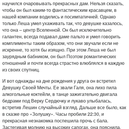
научился очаровывать прекрасных дам. Нельзя сказать,
чтобы он был каким-то фантастическим красавцем, в
нашей компании водились и посимпатичней. Однако
только Леша умел ухаживать так, что девушке казалось,
что она – центр Вселенной. Он был исключительно
галантен, всегда подавал даме пальто и умел говорить
комплименты таким образом, что они звучали если не
искренне, то хотя бы изящно. При этом Леша не был
заурядным бабником, он был Поэтом романтических
отношений и почти всегда страстно влюблялся в каждую
из своих спутниц.
И вот однажды на дне рождения у друга он встретил
Девушку Своей Мечты. Ее звали Галя, она лихо пила
алкогольные коктейли, в танце зажигательно двигала
бедрами под Верку Сердючку и лукаво улыбалась,
встретив Лешин случайный взгляд. Дальше все было, как
в сказке про «Золушку». Часы пробили 22:30, и
прекрасная незнакомка поспешила прочь с бала.
Застегивая молнию на высоких сапогах, она пояснила,