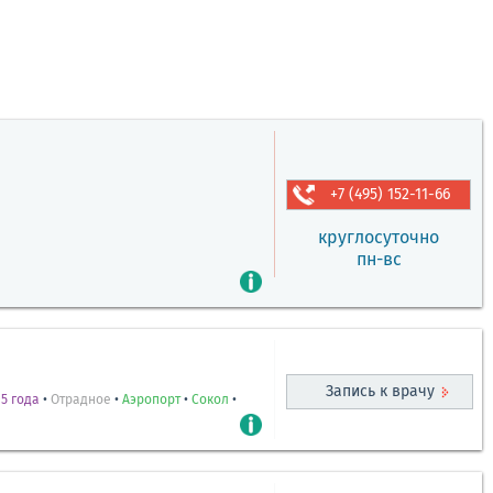
+7 (495) 152-11-66
круглосуточно
пн-вс
Запись к врачу
5 года
•
Отрадное
•
Аэропорт
•
Сокол
•