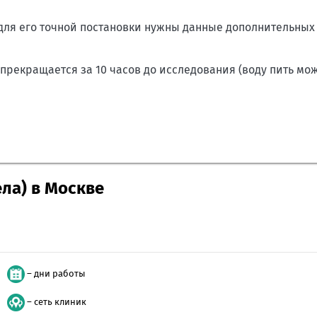
 для его точной постановки нужны данные дополнительны
рекращается за 10 часов до исследования (воду пить мож
ела) в Москве
– дни работы
– сеть клиник