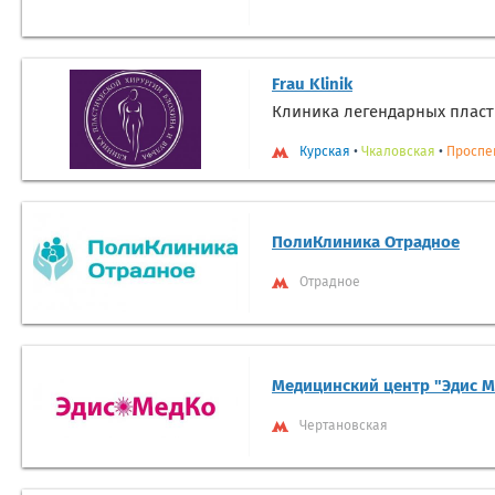
Frau Klinik
Клиника легендарных пласт
Курская
•
Чкаловская
•
Проспе
ПолиКлиника Отрадное
Отрадное
Медицинский центр "Эдис М
Чертановская