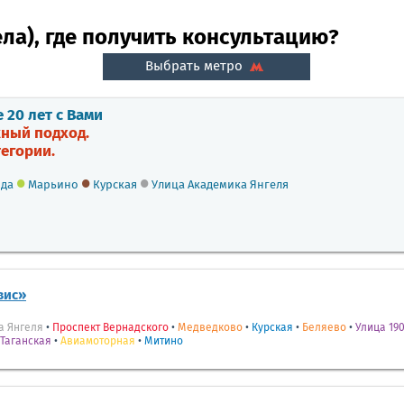
ла), где получить консультацию?
Выбрать метро
20 лет с Вами
ный подход.
егории.
•
•
•
ода
Марьино
Курская
Улица Академика Янгеля
вис»
а Янгеля
•
Проспект Вернадского
•
Медведково
•
Курская
•
Беляево
•
Улица 190
Таганская
•
Авиамоторная
•
Митино