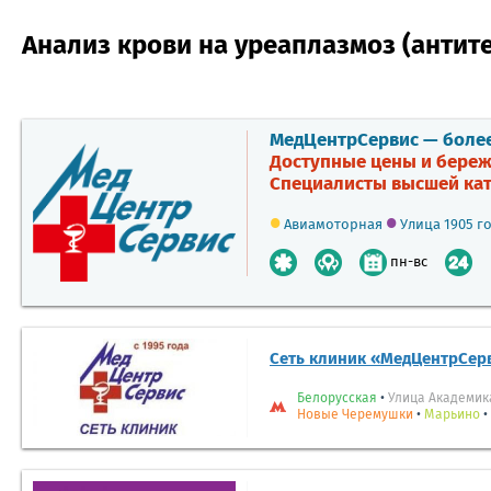
Анализ крови на уреаплазмоз (антите
МедЦентрСервис — более 
Доступные цены и береж
Специалисты высшей кат
•
•
Авиамоторная
Улица 1905 г
пн-вс
Сеть клиник «МедЦентрСер
Белорусская
•
Улица Академик
Новые Черемушки
•
Марьино
•