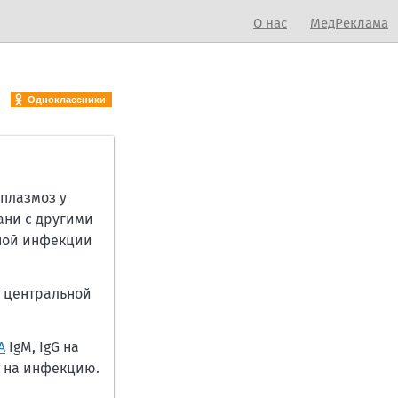
О нас
МедРеклама
Одноклассники
плазмоз у
ани с другими
ной инфекции
и центральной
А
IgM, IgG на
т на инфекцию.