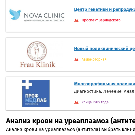
Центр генетики и репродук
Проспект Вернадского
Новый поликлинический цен
Авиамоторная
Многопрофильная поликли
Диагностика. Лечение. Ана
Улица 1905 года
Анализ крови на уреаплазмоз (антите
Анализ крови на уреаплазмоз (антитела) выбрать клини