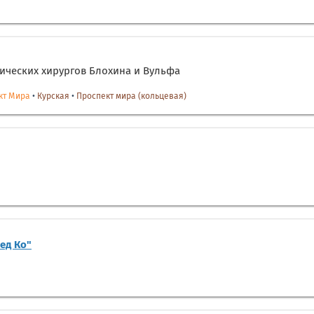
ических хирургов Блохина и Вульфа
кт Мира
•
Курская
•
Проспект мира (кольцевая)
ед Ко"