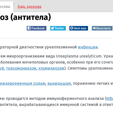
осквы
Будь здорова
оз (антитела)
Facebook
Twitter
Мой мир
Вконтакте
бораторной диагностики уреаплазменной
инфекции
.
ем микроорганизмами вида Ureaplasma urealyticum. Уреа
олевания мочеполовых органов, особенно при его сочет
ей
,
трихомониазом
,
хламидиозом
). Симптомы ураплазмен
еждевременным родам
,
выкидышам
, поражению легких 
ию проводится методом иммуноферментного анализа (
ИФ
 антитела, вырабатывающиеся иммунной системой в отве