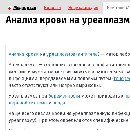
Медпортал
Новости
Энциклопедия
Клиники М
Анализ крови на уреаплазм
Анализ крови
на
уреаплазмоз
(
антитела
) — метод ла
Уреаплазмоз — состояние, связанное с инфицировани
женщин и мужчин может вызывать воспалительные заб
инфекциями, передаваемыми половым путем (
гоноре
часто отсутствуют или неярко выражены.
Уреаплазмоз при
беременности
может приводить к
пр
нервной системы
у
плода
.
Чаще всего анализ крови на уреаплазменную инфекц
уреаплазму). При этом определяются специфические