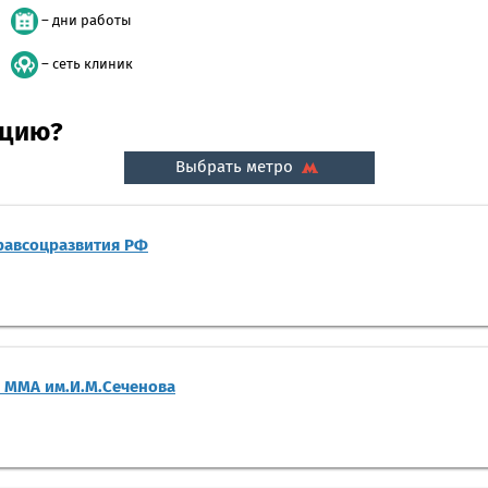
– дни работы
– сеть клиник
ацию?
Выбрать метро
равсоцразвития РФ
 ММА им.И.М.Сеченова