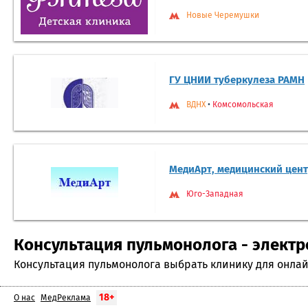
Новые Черемушки
ГУ ЦНИИ туберкулеза РАМН
ВДНХ
•
Комсомольская
МедиАрт, медицинский цен
Юго-Западная
Консультация пульмонолога - электр
Консультация пульмонолога выбрать клинику для онлай
18+
О нас
МедРеклама