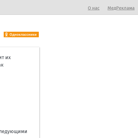
О нас
МедРеклама
Одноклассники
ит их
ак
 следующими