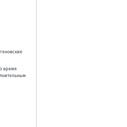
тгеновские
о время
олнительным