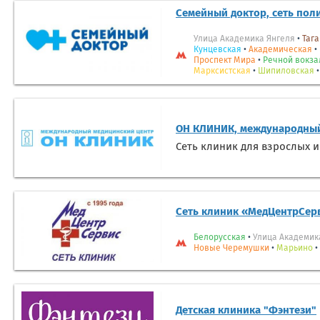
Семейный доктор, сеть пол
Улица Академика Янгеля
•
Тага
Кунцевская
•
Академическая
•
Проспект Мира
•
Речной вокза
Марксистская
•
Шипиловская
ОН КЛИНИК, международный
Сеть клиник для взрослых и
Сеть клиник «МедЦентрСер
Белорусская
•
Улица Академик
Новые Черемушки
•
Марьино
•
Детская клиника "Фэнтези"