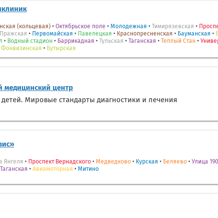
иклиник
нская (кольцевая)
•
Октябрьское поле
•
Молодежная
•
Тимирязевская
•
Проспе
Пражская
•
Первомайская
•
Павелецкая
•
Краснопресненская
•
Бауманская
•
л
•
Водный стадион
•
Баррикадная
•
Тульская
•
Таганская
•
Теплый Стан
•
Униве
•
Фонвизинская
•
Бутырская
 медицинский центр
 детей. Мировые стандарты диагностики и лечения
вис»
а Янгеля
•
Проспект Вернадского
•
Медведково
•
Курская
•
Беляево
•
Улица 190
Таганская
•
Авиамоторная
•
Митино