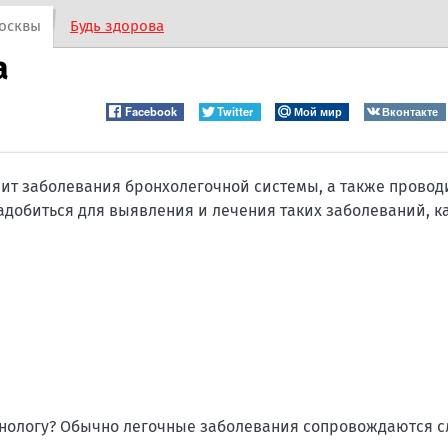
осквы
Будь здорова
а
Facebook
Twitter
Мой мир
Вконтакте
чит заболевания бронхолегочной системы, а также провод
добиться для выявления и лечения таких заболеваний, к
монологу? Обычно легочные заболевания сопровождаются