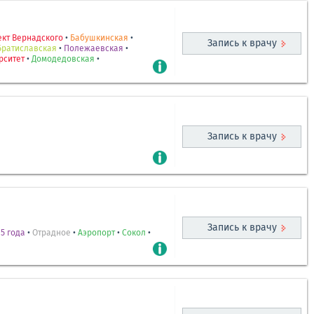
кт Вернадского
•
Бабушкинская
•
Запись к врачу
Братиславская
•
Полежаевская
•
рситет
•
Домодедовская
•
Запись к врачу
Запись к врачу
5 года
•
Отрадное
•
Аэропорт
•
Сокол
•