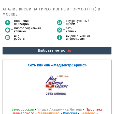
АНАЛИЗ КРОВИ НА ТИРЕОТРОПНЫЙ ГОРМОН (ТТГ) В
МОСКВЕ
отделение
круглосуточный
педиатрии
приём
многопрофильная
сеть
клиника
клиник
дни
дополнительная
работы
информация
Выбрать метро
Сеть клиник «МедЦентрСервис»
Белорусская
•
Улица Академика Янгеля
•
Проспект
Вернадского
•
Медведково
•
Курская
•
Беляево
•