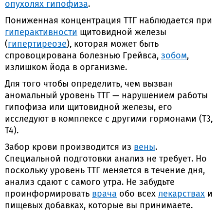
опухолях гипофиза
.
Пониженная концентрация ТТГ наблюдается при
гиперактивности
щитовидной железы
(
гипертиреозе
), которая может быть
спровоцирована болезнью Грейвса,
зобом
,
излишком йода в организме.
Для того чтобы определить, чем вызван
аномальный уровень ТТГ — нарушением работы
гипофиза или щитовидной железы, его
исследуют в комплексе с другими гормонами (Т3,
Т4).
Забор крови производится из
вены
.
Специальной подготовки анализ не требует. Но
поскольку уровень ТТГ меняется в течение дня,
анализ сдают с самого утра. Не забудьте
проинформировать
врача
обо всех
лекарствах
и
пищевых добавках, которые вы принимаете.