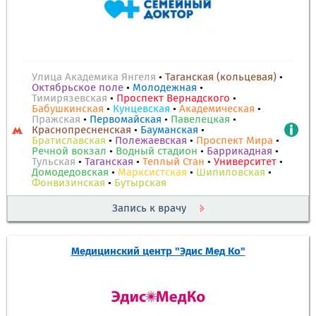
Улица Академика Янгеля
•
Таганская (кольцевая)
•
Октябрьское поле
•
Молодежная
•
Тимирязевская
•
Проспект Вернадского
•
Бабушкинская
•
Кунцевская
•
Академическая
•
Пражская
•
Первомайская
•
Павелецкая
•
Краснопресненская
•
Бауманская
•
Братиславская
•
Полежаевская
•
Проспект Мира
•
Речной вокзал
•
Водный стадион
•
Баррикадная
•
Тульская
•
Таганская
•
Теплый Стан
•
Университет
•
Домодедовская
•
Марксистская
•
Шипиловская
•
Фонвизинская
•
Бутырская
Запись к врачу
Медицинский центр "Эдис Мед Ко"