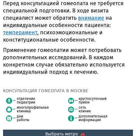
Перед консультацией гомеопата не требуется
специальной подготовки. В ходе визита
специалист может обратить
внимание
на
индивидуальные особенности пациента:
темперамент
, психоэмоциональные и
конституциональные особенности.
Применение гомеопатии может потребовать
дополнительных исследований. В каждом
конкретном случае обязательно используется
индивидуальный подход к лечению.
КОНСУЛЬТАЦИЯ ГОМЕОПАТА В МОСКВЕ
отделение
круглосуточный
педиатрии
приём
многопрофильная
сеть
клиника
клиник
дни
дополнительная
работы
информация
Выбрать метро