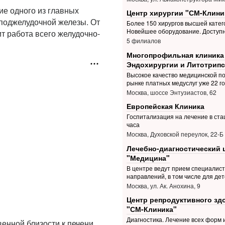
ие одного из главных
Центр хирургии "СМ-Клини
поджелудочной железы. От
Более 150 хирургов высшей катег
Новейшее оборудование. Доступ
т работа всего желудочно-
5 филиалов
Многопрофильная клиника
Эндохирургии и Литотрипс
Высокое качество медицинской п
рынке платных медуслуг уже 22 г
Москва, шоссе Энтузиастов, 62
Европейская Клиника
Госпитализация на лечение в ста
часа
Москва, Духовской переулок, 22-Б
Лечебно-диагностический 
"Медицина"
В центре ведут прием специалис
направлений, в том числе для дет
Москва, ул. Ак. Анохина, 9
Центр репродуктивного зд
"СМ-Клиника"
Диагностика. Лечение всех форм 
енной близости к печени