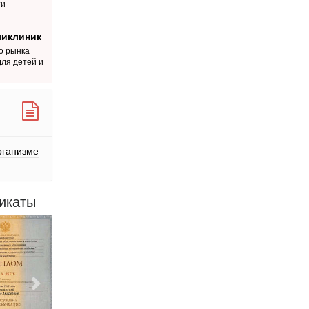
ти
ликлиник
о рынка
для детей и
рганизме
икаты
Следующий