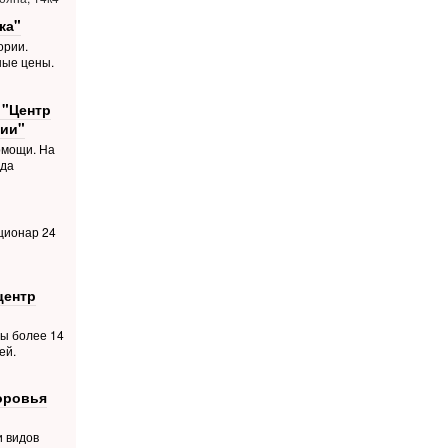
ка"
ории.
ные цены.
 "Центр
ии"
омощи. На
ода
ционар 24
центр
ты более 14
ей.
оровья
и видов