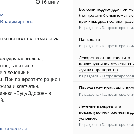
16 минут
Болезни поджелудочной ж
ья
(панкреатит): симптомы, ле
 Владимировна
причины, диагностика, разв
Из раздела «
Гастроэнтерологи
Панкреатит
ТЬЯ ОБНОВЛЕНА: 19 МАЯ 2026
Из раздела «
Гастроэнтерологи
Лекарства от панкреатита
желудочная железа,
поджелудочной железы: сп
тов, занятых в
лучших препаратов
е в лечении и
Из раздела «
Гастроэнтерологи
ы. При панкреатите рацион
жира и клетчатки.
Панкреатит: причины и пр
иники «Будь Здоров» в
Из раздела «
Гастроэнтерологи
ой.
Лечение панкреатита
поджелудочной железы в 
условиях
Из раздела «
Гастроэнтерологи
очной железы