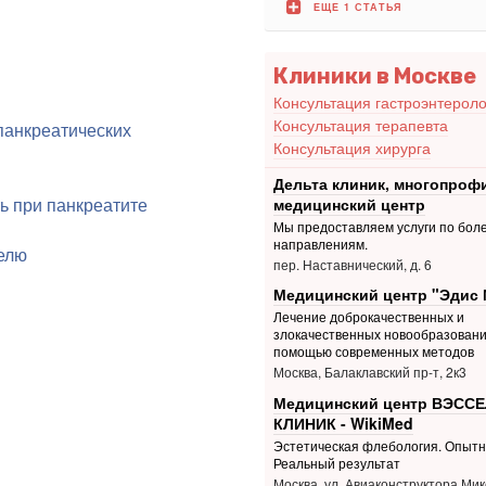
ЕЩЕ 1 СТАТЬЯ
Клиники в Москве
Консультация гастроэнтероло
Консультация терапевта
панкреатических
Консультация хирурга
Дельта клиник, многопро
ть при панкреатите
медицинский центр
Мы предоставляем услуги по боле
направлениям.
елю
пер. Наставнический, д. 6
Медицинский центр "Эдис 
Лечение доброкачественных и
злокачественных новообразовани
помощью современных методов
Москва, Балаклавский пр-т, 2к3
Медицинский центр ВЭССЕ
КЛИНИК - WikiMed
Эстетическая флебология. Опытн
Реальный результат
Москва, ул. Авиаконструктора Мик