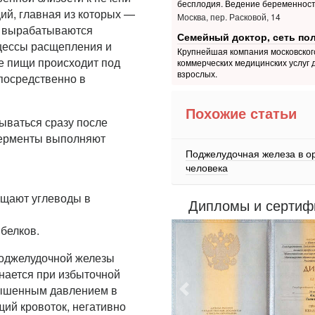
бесплодия. Ведение беременнос
ий, главная из которых —
Москва, пер. Расковой, 14
ей вырабатываются
Семейный доктор, сеть по
цессы расщепления и
Крупнейшая компания московског
е пищи происходит под
коммерческих медицинских услуг 
взрослых.
посредственно в
Похожие статьи
ываться сразу после
Ферменты выполняют
Поджелудочная железа в о
человека
ащают углеводы в
Дипломы и сертиф
белков.
поджелудочной железы
ается при избыточной
вышенным давлением в
Предыдущий
ий кровоток, негативно