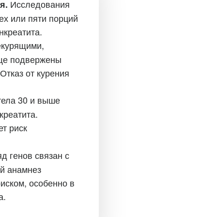
Исследования
я.
ех или пяти порций
нкреатита.
екурящими,
аще подвержены
Отказ от курения
тела 30 и выше
креатита.
ет риск
яд генов связан с
й анамнез
иском, особенно в
а.