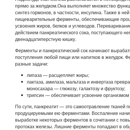
прямо за желудком.Она выполняет множество функц
синтез гормонов, в частности, инсулина. Также в н
пищеварительные ферменты, обеспечивающие про
усвоения жиров, белков и углеводов. Переваривани
действием панкреатического сока, поступающего не
двенадцатиперстную кишку.
Ферменты и панкреатический сок начинают вырабат
поступления любой пищи или напитков в желудок. 
разные задачи:
липаза — расщепляет жиры;
лактаза, амилаза, мальтаза и инвертаза превр
моносахара — глюкозу, галактозу и фруктозу;
трипсин — обеспечивает усвоение организмом 
По сути, панкреатит — это самоотравление тканей 
продуцируемыми ею ферментами. Воспаление начин
выработке некоторых ферментов в сочетании с по
протоках железы. Лишние ферменты попадают в общ