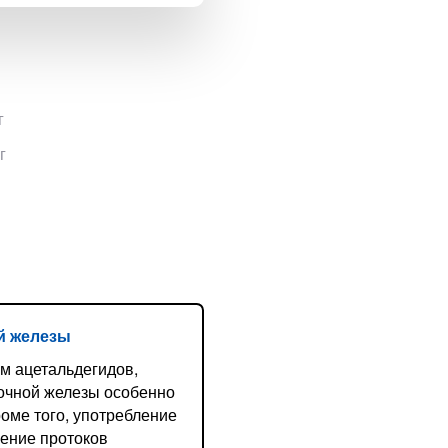
г
г
й железы
м ацетальдегидов,
дочной железы особенно
оме того, употребление
ение протоков