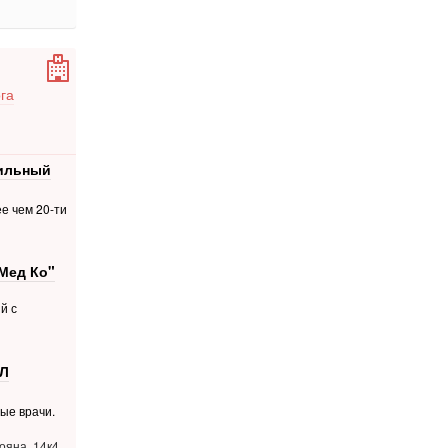
га
фильный
е чем 20-ти
Мед Ко"
й с
Л
ые врачи.
ояна, 14к4