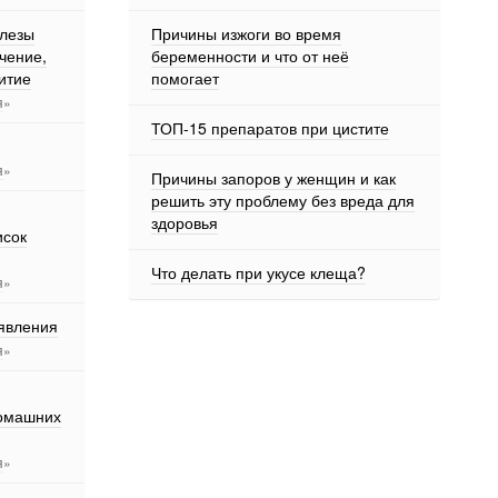
елезы
Причины изжоги во время
чение,
беременности и что от неё
итие
помогает
я
»
ТОП-15 препаратов при цистите
я
»
Причины запоров у женщин и как
решить эту проблему без вреда для
здоровья
исок
Что делать при укусе клеща?
я
»
оявления
я
»
домашних
я
»