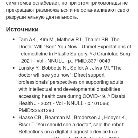
симптомов ослабевает, но при этом трихомонады не
прекращают размножаться и не останавливают свою
разрушительную деятельность.
Источники
Tam AK., Kim M., Mathew PJ., Thaller SR. The
Doctor Will "See" You Now - Unmet Expectations of
Telemedicine in Plastic Surgery. // J Craniofac Surg
- 2021 - Vol - NNULL - p.; PMID:33710049
Lunsky Y., Bobbette N., Selick A., Jiwa MI. "The
doctor will see you now": Direct support
professionals' perspectives on supporting adults
with intellectual and developmental disabilities
accessing health care during COVID-19. // Disabil
Health J - 2021 - Vol - NNULL - p.101066;
PMID:33531290
Haase CB., Bearman M., Brodersen J., Hoeyer K.,
Risor T. 'You should see a doctor', said the robot:
Reflections on a digital diagnostic device in a