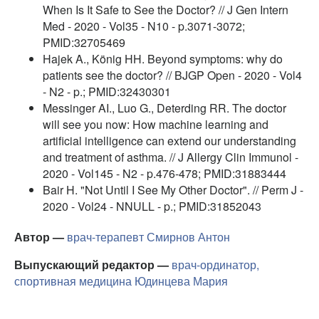
When Is It Safe to See the Doctor? // J Gen Intern
Med - 2020 - Vol35 - N10 - p.3071-3072;
PMID:32705469
Hajek A., König HH. Beyond symptoms: why do
patients see the doctor? // BJGP Open - 2020 - Vol4
- N2 - p.; PMID:32430301
Messinger AI., Luo G., Deterding RR. The doctor
will see you now: How machine learning and
artificial intelligence can extend our understanding
and treatment of asthma. // J Allergy Clin Immunol -
2020 - Vol145 - N2 - p.476-478; PMID:31883444
Bair H. "Not Until I See My Other Doctor". // Perm J -
2020 - Vol24 - NNULL - p.; PMID:31852043
Автор —
врач-терапевт
Смирнов Антон
Выпускающий редактор —
врач-ординатор,
спортивная медицина
Юдинцева Мария