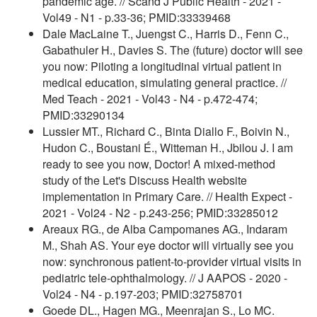
pandemic age. // Scand J Public Health - 2021 -
Vol49 - N1 - p.33-36; PMID:33339468
Dale MacLaine T., Juengst C., Harris D., Fenn C.,
Gabathuler H., Davies S. The (future) doctor will see
you now: Piloting a longitudinal virtual patient in
medical education, simulating general practice. //
Med Teach - 2021 - Vol43 - N4 - p.472-474;
PMID:33290134
Lussier MT., Richard C., Binta Diallo F., Boivin N.,
Hudon C., Boustani É., Witteman H., Jbilou J. I am
ready to see you now, Doctor! A mixed-method
study of the Let's Discuss Health website
implementation in Primary Care. // Health Expect -
2021 - Vol24 - N2 - p.243-256; PMID:33285012
Areaux RG., de Alba Campomanes AG., Indaram
M., Shah AS. Your eye doctor will virtually see you
now: synchronous patient-to-provider virtual visits in
pediatric tele-ophthalmology. // J AAPOS - 2020 -
Vol24 - N4 - p.197-203; PMID:32758701
Goede DL., Hagen MG., Meenrajan S., Lo MC.