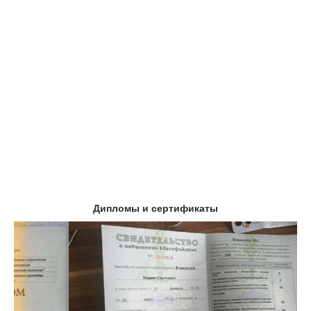
Дипломы и сертификаты
Предыдущий
Следу