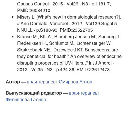
Causes Control - 2015 - Vol26 - N8 - p.1181-7;
PMID:26084210
Misery L. [What's new in dermatological research?].
// Ann Dermatol Venereol - 2012 - Vol139 Suppl 5 -
NNULL - p.S188-93; PMID:23522705
Krause M., Klit A., Blomberg Jensen M., Søeborg T.,
Frederiksen H., Schlumpf M., Lichtensteiger W.,
Skakkebaek NE., Drzewiecki KT. Sunscreens: are
they beneficial for health? An overview of endocrine
disrupting properties of UV-filters. // Int J Androl -
2012 - Vol35 - N3 - p.424-36; PMID:22612478
Автор —
врач-терапевт
Смирнов Антон
Выпускающий редактор —
врач-терапевт
Филиппова Галина