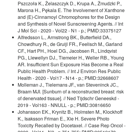
Pszczoła K., Żelaszczyk D., Krupa A., Żmudzki P.,
Marona H., Pękala E. The Involvement of Xanthone
and (E)-Cinnamoyl Chromophores for the Design
and Synthesis of Novel Sunscreening Agents. // Int
J Mol Sci - 2020 - Vol22 - N1 - p.; PMID:33375127
Alfredsson L., Armstrong BK., Butterfield DA.,
Chowdhury R., de Gruijl FR., Feelisch M., Garland
CF., Hart PH., Hoel DG., Jacobsen R., Lindqvist
PG., Llewellyn DJ., Tiemeier H., Weller RB., Young
AR. Insufficient Sun Exposure Has Become a Real
Public Health Problem. // Int J Environ Res Public
Health - 2020 - Vol17 - N14 - p.; PMID:32668607
Molleman J., Tielemans JF., van Steveninck JC.,
Braam MJI. [Sunburn of a reconstructed breast: risk
of denervated tissue]. // Ned Tijdschr Geneeskd -
2019 - Vol163 - NNULL - p.; PMID:30816650
Johansson EK., Krynitz B., Holmsten M., Klockhoff
K., Isaksson Friman E., Xie H. Severe Photo
Toxicity Recalled by Docetaxel. // Case Rep Oncol -