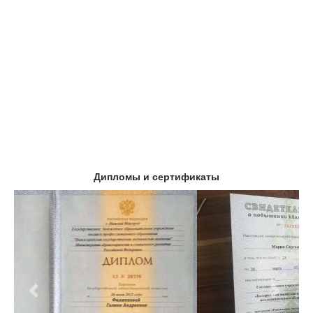
Дипломы и сертификаты
Предыдущий
Следу