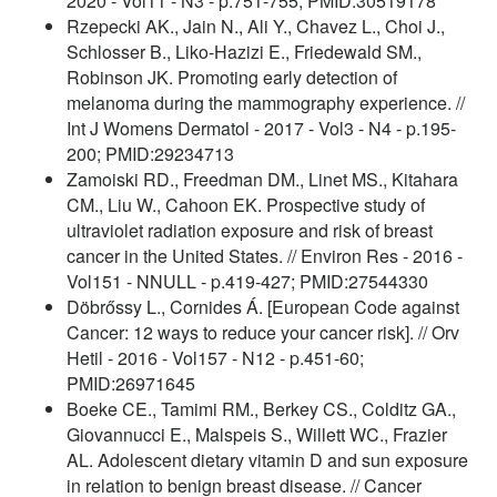
2020 - Vol11 - N3 - p.751-755; PMID:30519178
Rzepecki AK., Jain N., Ali Y., Chavez L., Choi J.,
Schlosser B., Liko-Hazizi E., Friedewald SM.,
Robinson JK. Promoting early detection of
melanoma during the mammography experience. //
Int J Womens Dermatol - 2017 - Vol3 - N4 - p.195-
200; PMID:29234713
Zamoiski RD., Freedman DM., Linet MS., Kitahara
CM., Liu W., Cahoon EK. Prospective study of
ultraviolet radiation exposure and risk of breast
cancer in the United States. // Environ Res - 2016 -
Vol151 - NNULL - p.419-427; PMID:27544330
Döbrőssy L., Cornides Á. [European Code against
Cancer: 12 ways to reduce your cancer risk]. // Orv
Hetil - 2016 - Vol157 - N12 - p.451-60;
PMID:26971645
Boeke CE., Tamimi RM., Berkey CS., Colditz GA.,
Giovannucci E., Malspeis S., Willett WC., Frazier
AL. Adolescent dietary vitamin D and sun exposure
in relation to benign breast disease. // Cancer