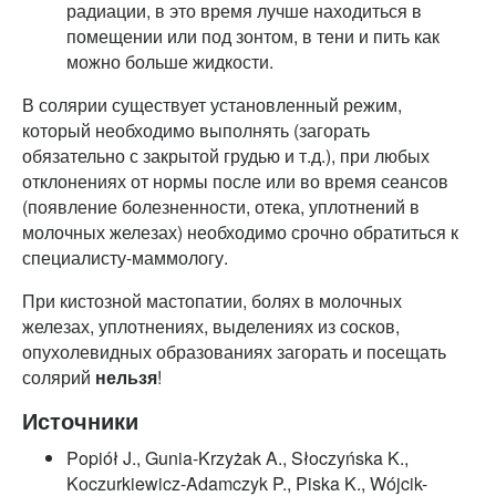
радиации, в это время лучше находиться в
помещении или под зонтом, в тени и пить как
можно больше жидкости.
В солярии существует установленный режим,
который необходимо выполнять (загорать
обязательно с закрытой грудью и т.д.), при любых
отклонениях от нормы после или во время сеансов
(появление болезненности, отека, уплотнений в
молочных железах) необходимо срочно обратиться к
специалисту-маммологу.
При кистозной мастопатии, болях в молочных
железах, уплотнениях, выделениях из сосков,
опухолевидных образованиях загорать и посещать
солярий
нельзя
!
Источники
Popiół J., Gunia-Krzyżak A., Słoczyńska K.,
Koczurkiewicz-Adamczyk P., Piska K., Wójcik-