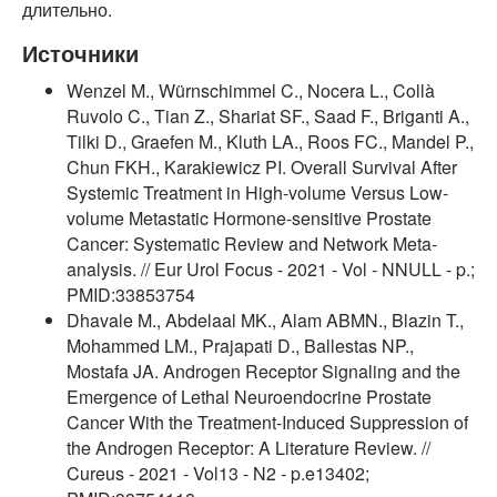
длительно.
Источники
Wenzel M., Würnschimmel C., Nocera L., Collà
Ruvolo C., Tian Z., Shariat SF., Saad F., Briganti A.,
Tilki D., Graefen M., Kluth LA., Roos FC., Mandel P.,
Chun FKH., Karakiewicz PI. Overall Survival After
Systemic Treatment in High-volume Versus Low-
volume Metastatic Hormone-sensitive Prostate
Cancer: Systematic Review and Network Meta-
analysis. // Eur Urol Focus - 2021 - Vol - NNULL - p.;
PMID:33853754
Dhavale M., Abdelaal MK., Alam ABMN., Blazin T.,
Mohammed LM., Prajapati D., Ballestas NP.,
Mostafa JA. Androgen Receptor Signaling and the
Emergence of Lethal Neuroendocrine Prostate
Cancer With the Treatment-Induced Suppression of
the Androgen Receptor: A Literature Review. //
Cureus - 2021 - Vol13 - N2 - p.e13402;