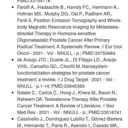
PMID:33754118
Farolfi A., Hadaschik B., Hamdy FC., Herrmann K.,
Hofman MS., Murphy DG., Ost P., Padhani AR.,
Fanti S. Positron Emission Tomography and Whole-
body Magnetic Resonance Imaging for Metastasis-
directed Therapy in Hormone-sensitive
Oligometastatic Prostate Cancer After Primary
Radical Treatment: A Systematic Review. // Eur Urol
Oncol - 2021 - Vol - NNULL - p.; PMID:33750684
de Araújo JTC., Duarte JL., Di Filippo LD., Araújo
VHS., Carvalho GC., Chorilli M. Nanosystem
functionalization strategies for prostate cancer
treatment: a review. // J Drug Target - 2021 - Vol -
NNULL - p.1-14; PMID:33645369
Natale C., Carlos C., Hong J., Khera M., Baum N.,
Raheem OA. Testosterone Therapy After Prostate
Cancer Treatment: A Review of Literature. // Sex
Med Rev - 2021 - Vol - NNULL - p.; PMID:33516741
Cassinello J., Domínguez-Lubillo T., Gómez-Barrera
M., Hernando T., Parra R., Asensio I., Casado MA.,