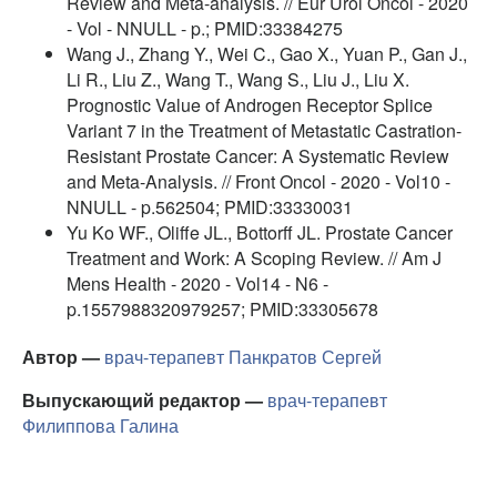
Review and Meta-analysis. // Eur Urol Oncol - 2020
- Vol - NNULL - p.; PMID:33384275
Wang J., Zhang Y., Wei C., Gao X., Yuan P., Gan J.,
Li R., Liu Z., Wang T., Wang S., Liu J., Liu X.
Prognostic Value of Androgen Receptor Splice
Variant 7 in the Treatment of Metastatic Castration-
Resistant Prostate Cancer: A Systematic Review
and Meta-Analysis. // Front Oncol - 2020 - Vol10 -
NNULL - p.562504; PMID:33330031
Yu Ko WF., Oliffe JL., Bottorff JL. Prostate Cancer
Treatment and Work: A Scoping Review. // Am J
Mens Health - 2020 - Vol14 - N6 -
p.1557988320979257; PMID:33305678
Автор —
врач-терапевт
Панкратов Сергей
Выпускающий редактор —
врач-терапевт
Филиппова Галина