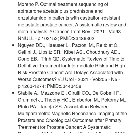
Moreno P. Optimal treatment sequencing of
abiraterone acetate plus prednisone and
enzalutamide in patients with castration-resistant
metastatic prostate cancer: A systematic review and
meta-analysis. // Cancer Treat Rev - 2021 - Vol93 -
NNULL - p.102152; PMID:33486302
Nguyen DD., Haeuser L., Paciotti M., Reitblat C.,
Cellini J., Lipsitz SR., Kibel AS., Choudhury AD.,
Cone EB., Trinh QD. Systematic Review of Time to
Definitive Treatment for Intermediate Risk and High
Risk Prostate Cancer: Are Delays Associated with
Worse Outcomes? // J Urol - 2021 - Vol205 - N5 -
p.1263-1274; PMID:33443458
Stabile A., Mazzone E., Cirulli GO., De Cobelli F.,
Grummet J., Thoeny HC., Emberton M., Pokorny M.,
Pinto PA., Taneja SS. Association Between
Multiparametric Magnetic Resonance Imaging of the
Prostate and Oncological Outcomes after Primary
Treatment for Prostate Cancer: A Systematic