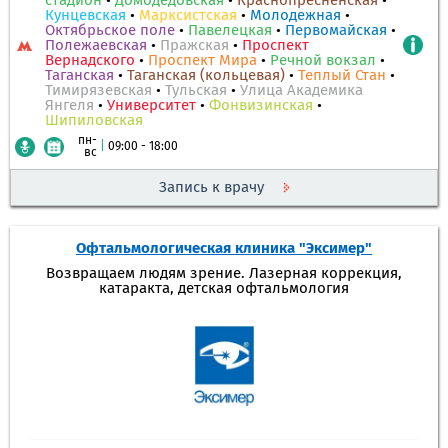
стадион
•
Домодедовская
•
Краснопресненская
•
Кунцевская
•
Марксистская
•
Молодежная
•
Октябрьское поле
•
Павелецкая
•
Первомайская
•
Полежаевская
•
Пражская
•
Проспект
Вернадского
•
Проспект Мира
•
Речной вокзал
•
Таганская
•
Таганская (кольцевая)
•
Теплый Стан
•
Тимирязевская
•
Тульская
•
Улица Академика
Янгеля
•
Университет
•
Фонвизинская
•
Шипиловская
пн-
|
09:00 - 18:00
вс
Запись к врачу
Офтальмологическая клиника "Эксимер"
Возвращаем людям зрение. Лазерная коррекция,
катаракта, детская офтальмология