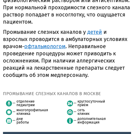
физиологическим раствором или антисептиком.
При нормальной проходимости слезного канала
раствор попадает в носоглотку, что ощущается
пациентом.
Промывание слезных каналов у
детей
и
взрослых проводится в амбулаторных условиях
врачом-
офтальмологом
. Неправильное
проведение процедуры может приводить к
осложнениям. При наличии аллергических
реакций на лекарственные препараты следует
сообщить об этом медперсоналу.
ПРОМЫВАНИЕ СЛЕЗНЫХ КАНАЛОВ В МОСКВЕ
отделение
круглосуточный
педиатрии
приём
многопрофильная
сеть
клиника
клиник
дни
дополнительная
работы
информация