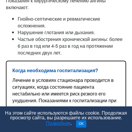
Показания к хирургическому лечению ангины
включают:
Гнойно-септические и ревматические
осложнения.
Нарушение глотания или дыхания.
Частые обострения хронической ангины: более
6 раз в год или 4-5 раз в год на протяжении
последних двух лет.
Когда необходима госпитализация?
Лечение в условиях стационара проводится в
ситуациях, когда состояние пациента
нестабильно или имеется риск резкого его
ухудшения. Показаниями к госпитализации при
ангине являются:
На этом сайте используются файлы cookie. Продолжая
Тяжелое общее состояние.
просмотр сайта, вы разрешаете их использование.
Подробнее
.
OK
Ранний детский возраст.