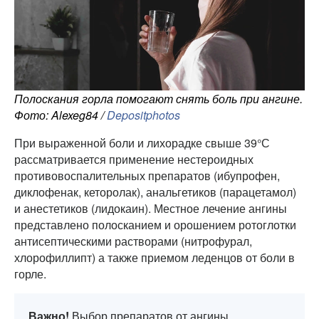
Полоскания горла помогают снять боль при ангине.
Фото: Alexeg84 /
Depositphotos
При выраженной боли и лихорадке свыше 39°С
рассматривается применение нестероидных
противовоспалительных препаратов (ибупрофен,
диклофенак, кеторолак), анальгетиков (парацетамол)
и анестетиков (лидокаин). Местное лечение ангины
представлено полосканием и орошением ротоглотки
антисептическими растворами (нитрофурал,
хлорофиллипт) а также приемом леденцов от боли в
горле.
Важно!
Выбор препаратов от ангины