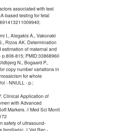
actors associated with test
-based testing for fetal
p.9691413211009940;
mi I., Alegakis A., Vakonaki
 S., Rizos AK. Determination
d estimation of maternal and
L - p.808-815; PMID:33868960
Uldbjerg N., Bogaard P.,
for copy number variations in
n mosaicism for whole
ol - NNULL - p.;
 Clinical Application of
omen with Advanced
oft Markers. // Med Sci Monit
172
rm safety of ultrasound-
familiaris). // Vet Rec -