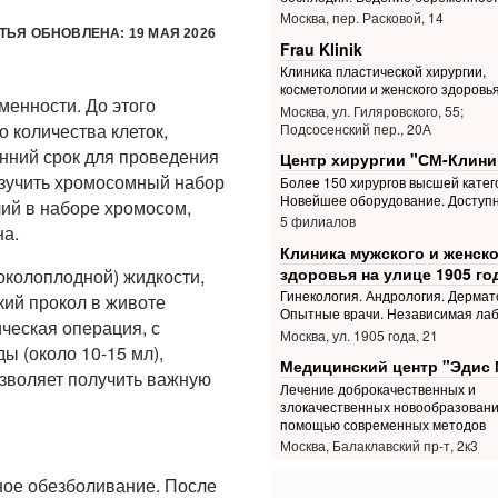
Москва, пер. Расковой, 14
ТЬЯ ОБНОВЛЕНА: 19 МАЯ 2026
Frau Klinik
Клиника пластической хирургии,
косметологии и женского здоровь
менности. До этого
Москва, ул. Гиляровского, 55;
 количества клеток,
Подсосенский пер., 20А
нний срок для проведения
Центр хирургии "СМ-Клини
изучить хромосомный набор
Более 150 хирургов высшей катег
Новейшее оборудование. Доступ
лий в наборе хромосом,
5 филиалов
на.
Клиника мужского и женско
здоровья на улице 1905 го
околоплодной) жидкости,
Гинекология. Андрология. Дермат
кий прокол в животе
Опытные врачи. Независимая ла
ческая операция, с
Москва, ул. 1905 года, 21
 (около 10-15 мл),
Медицинский центр "Эдис 
озволяет получить важную
Лечение доброкачественных и
злокачественных новообразовани
помощью современных методов
Москва, Балаклавский пр-т, 2к3
ое обезболивание. После