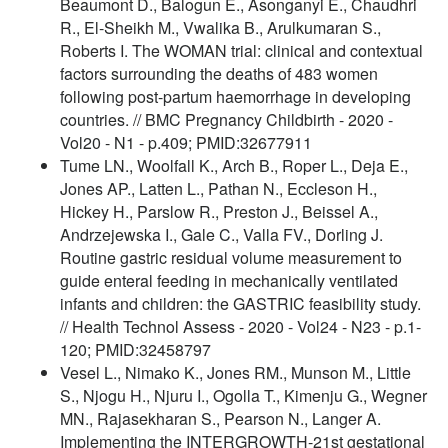
Beaumont D., Balogun E., Asonganyi E., Chaudhri
R., El-Sheikh M., Vwalika B., Arulkumaran S.,
Roberts I. The WOMAN trial: clinical and contextual
factors surrounding the deaths of 483 women
following post-partum haemorrhage in developing
countries. // BMC Pregnancy Childbirth - 2020 -
Vol20 - N1 - p.409; PMID:32677911
Tume LN., Woolfall K., Arch B., Roper L., Deja E.,
Jones AP., Latten L., Pathan N., Eccleson H.,
Hickey H., Parslow R., Preston J., Beissel A.,
Andrzejewska I., Gale C., Valla FV., Dorling J.
Routine gastric residual volume measurement to
guide enteral feeding in mechanically ventilated
infants and children: the GASTRIC feasibility study.
// Health Technol Assess - 2020 - Vol24 - N23 - p.1-
120; PMID:32458797
Vesel L., Nimako K., Jones RM., Munson M., Little
S., Njogu H., Njuru I., Ogolla T., Kimenju G., Wegner
MN., Rajasekharan S., Pearson N., Langer A.
Implementing the INTERGROWTH-21st gestational