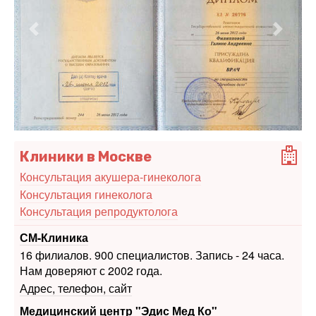
Предыдущий
Следу
Клиники в Москве
Консультация акушера-гинеколога
Консультация гинеколога
Консультация репродуктолога
СМ-Клиника
16 филиалов. 900 специалистов. Запись - 24 часа.
Нам доверяют с 2002 года.
Адрес, телефон, сайт
Медицинский центр "Эдис Мед Ко"