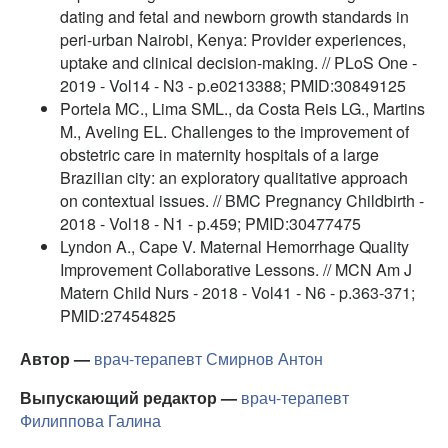
dating and fetal and newborn growth standards in
peri-urban Nairobi, Kenya: Provider experiences,
uptake and clinical decision-making. // PLoS One -
2019 - Vol14 - N3 - p.e0213388; PMID:30849125
Portela MC., Lima SML., da Costa Reis LG., Martins
M., Aveling EL. Challenges to the improvement of
obstetric care in maternity hospitals of a large
Brazilian city: an exploratory qualitative approach
on contextual issues. // BMC Pregnancy Childbirth -
2018 - Vol18 - N1 - p.459; PMID:30477475
Lyndon A., Cape V. Maternal Hemorrhage Quality
Improvement Collaborative Lessons. // MCN Am J
Matern Child Nurs - 2018 - Vol41 - N6 - p.363-371;
PMID:27454825
Автор —
врач-терапевт
Смирнов Антон
Выпускающий редактор —
врач-терапевт
Филиппова Галина