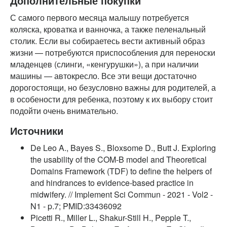
Дополнительные покупки
С самого первого месяца малышу потребуется
коляска, кроватка и ванночка, а также пеленальный
столик. Если вы собираетесь вести активный образ
жизни — потребуются приспособления для переноски
младенцев (слинги, «кенгурушки»), а при наличии
машины — автокресло. Все эти вещи достаточно
дорогостоящи, но безусловно важны для родителей, а
в особености для ребенка, поэтому к их выбору стоит
подойти очень внимательно.
Источники
De Leo A., Bayes S., Bloxsome D., Butt J. Exploring
the usability of the COM-B model and Theoretical
Domains Framework (TDF) to define the helpers of
and hindrances to evidence-based practice in
midwifery. // Implement Sci Commun - 2021 - Vol2 -
N1 - p.7; PMID:33436092
Picetti R., Miller L., Shakur-Still H., Pepple T.,