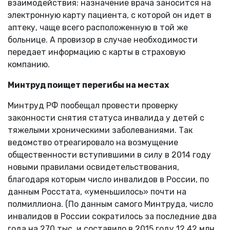
взаимодействия: назначение врача заносится на
электронную карту пациента, с которой он идет в
аптеку, чаще всего расположенную в той же
больнице. А провизор в случае необходимости
передает информацию с карты в страховую
компанию.
Минтруд поищет перегибы на местах
Минтруд РФ пообещал провести проверку
законности снятия статуса инвалида у детей с
тяжелыми хроническими заболеваниями. Так
ведомство отреагировало на возмущение
общественности вступившими в силу в 2014 году
новыми правилами освидетельствования,
благодаря которым число инвалидов в России, по
данным Росстата, «уменьшилось» почти на
полмиллиона. (По данным самого Минтруда, число
инвалидов в России сократилось за последние два
года на 270 тыс. и составило в 2015 году 12,42 млн