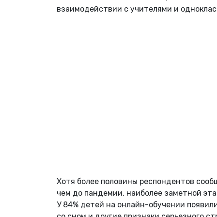
взаимодействии с учителями и одноклас
Хотя более половины респондентов сообщ
чем до пандемии, наиболее заметной эта
У 84% детей на онлайн-обучении появили
со сном и другие признаки серьезного ст