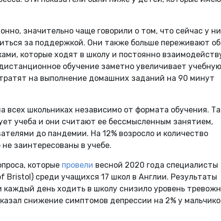
нно, значительно чаще говорили о том, что сейчас у ни
атиться за поддержкой. Они также больше переживают об
ками, которые ходят в школу и постоянно взаимодейств
о дистанционное обучение заметно увеличивает учебну
 тратят на выполнение домашних заданий на 90 минут
на всех школьниках независимо от формата обучения. Та
ует учеба и они считают ее бессмысленным занятием,
зателями до пандемии. На 12% возросло и количество
 не заинтересованы в учебе.
опроса, которые
провели
весной 2020 года специалисты
f Bristol) среди учащихся 17 школ в Англии. Результаты
и каждый день ходить в школу снизило уровень тревож
показал снижение симптомов депрессии на 2% у мальчико