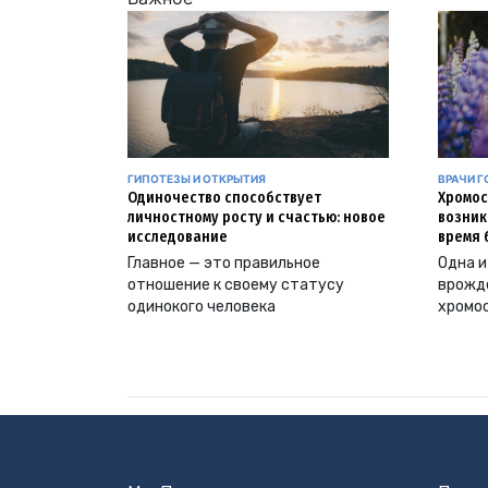
ГИПОТЕЗЫ И ОТКРЫТИЯ
ВРАЧИ Г
Одиночество способствует
Хромос
личностному росту и счастью: новое
возник
исследование
время 
Главное — это правильное
Одна и
отношение к своему статусу
врожд
одинокого человека
хромо