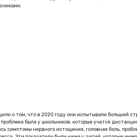
сниками.
или о том, что в 2020 году они испытывали больший ст
 проблема была у школьников, которые учатся дистанци
сь симптомы нервного истощения, головная боль, проб
ресса. Эти показатели были ниже у детей, которые име