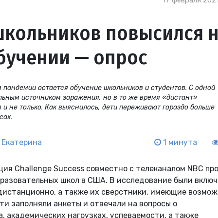
17 февраля 2021
школьников повысился 
бучении — опрос
 пандемии остается обучение школьников и студентов. С одной
льным источником заражения, но в то же время «дистант»
 и не только. Как выяснилось, дети переживают гораздо больше
сах.
 Екатерина
1 минута
ия Challenge Success совместно с телеканалом NBC пр
бразовательных школ в США. В исследование были вклю
 дистанционно, а также их сверстники, имеющие возмо
ти заполняли анкеты и отвечали на вопросы о
а, академических нагрузках, успеваемости, а также