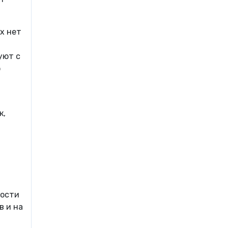
х нет
уют с
ю
к,
ности
в и на