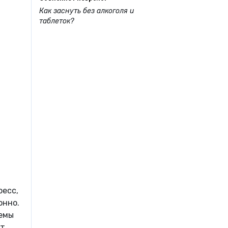
Как заснуть без алкоголя и
таблеток?
ресс,
онно.
лемы
ют