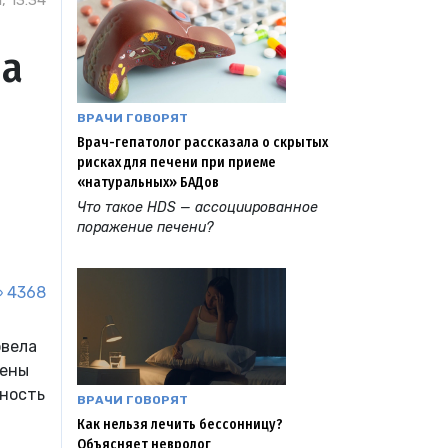
, 13:34
на
ВРАЧИ ГОВОРЯТ
Врач-гепатолог рассказала о скрытых
рисках для печени при приеме
«натуральных» БАДов
Что такое HDS — ассоциированное
поражение печени?
4368
овела
чены
жность
ВРАЧИ ГОВОРЯТ
Как нельзя лечить бессонницу?
Объясняет невролог