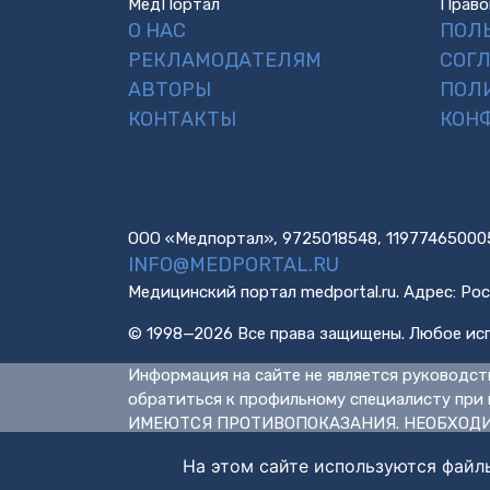
МедПортал
Право
О НАС
ПОЛ
РЕКЛАМОДАТЕЛЯМ
СОГ
АВТОРЫ
ПОЛ
КОНТАКТЫ
КОН
ООО «Медпортал», 9725018548, 11977465000
INFO@MEDPORTAL.RU
Медицинский портал medportal.ru. Адрес: Рос
© 1998—2026 Все права защищены. Любое исп
Информация на сайте не является руководст
обратиться к профильному специалисту при 
ИМЕЮТСЯ ПРОТИВОПОКАЗАНИЯ. НЕОБХОДИ
На этом сайте используются файл