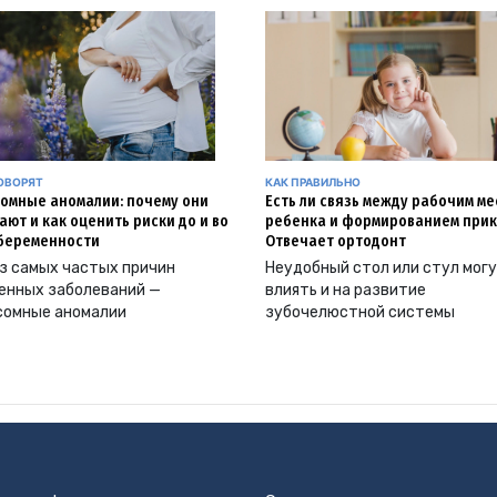
ОВОРЯТ
КАК ПРАВИЛЬНО
омные аномалии: почему они
Есть ли связь между рабочим м
ают и как оценить риски до и во
ребенка и формированием прик
беременности
Отвечает ортодонт
з самых частых причин
Неудобный стол или стул мог
енных заболеваний —
влиять и на развитие
сомные аномалии
зубочелюстной системы