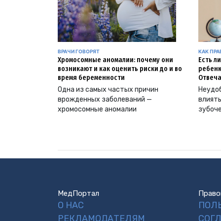
ВРАЧИ ГОВОРЯТ
КАК ПР
Хромосомные аномалии: почему они
Есть л
возникают и как оценить риски до и во
ребенк
время беременности
Отвеча
Одна из самых частых причин
Неудоб
врожденных заболеваний —
влиять
хромосомные аномалии
зубоч
МедПортал
Право
О НАС
ПОЛ
РЕКЛАМОДАТЕЛЯМ
СОГ