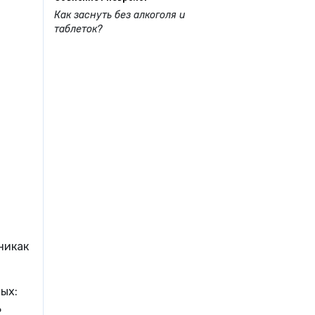
Как заснуть без алкоголя и
таблеток?
никак
ых:
ь