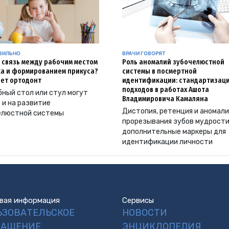
АВИЛЬНО
ВРАЧИ ГОВОРЯТ
и связь между рабочим местом
Роль аномалий зубочелюстной
а и формированием прикуса?
системы в посмертной
ет ортодонт
идентификации: стандартизац
подходов в работах Ашота
ный стол или стул могут
Владимировича Камаляна
 и на развитие
Дистопия, ретенция и аномал
елюстной системы
прорезывания зубов мудрости
дополнительные маркеры для
идентификации личности
вая информация
Сервисы
ЬЗОВАТЕЛЬСКОЕ
НОВОСТИ
ЛАШЕНИЕ
ЭНЦИКЛОПЕДИЯ