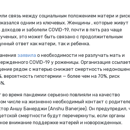
или связь между социальным положением матери и рис
 оказался одним из ключевых. Женщины , которые живут 
доходов и заболели COVID-19, почти в пять раз чаще
 ученых, это может быть связано с продолжительным
нный ответ как матери, так и ребенка.
ранения
заявила
о необходимости не разлучать мать и
вержденного COVID-19 у роженицы. Организация ссылае
ждение рядом с матерью снижает смертность недоноше
, вероятность гипотермии — более чем на 70%, риск
5%.
 во время пандемии серьезно повлияли на качество
том числе на жизненно необходимый контакт с родител
тор Аншу Банерджи (Anshu Banerjee). Он предупредил, 
етской смертности будут перечеркнуты, если органы
жное внимание поддержке матерей и новорожденных.