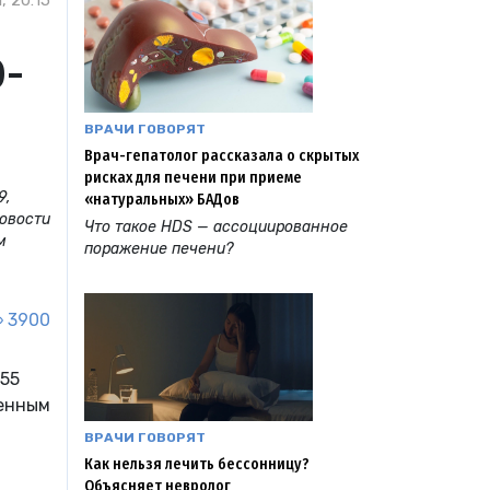
, 20:15
D-
ВРАЧИ ГОВОРЯТ
Врач-гепатолог рассказала о скрытых
рисках для печени при приеме
9,
«натуральных» БАДов
новости
Что такое HDS — ассоциированное
м
поражение печени?
3900
255
денным
ВРАЧИ ГОВОРЯТ
Как нельзя лечить бессонницу?
Объясняет невролог