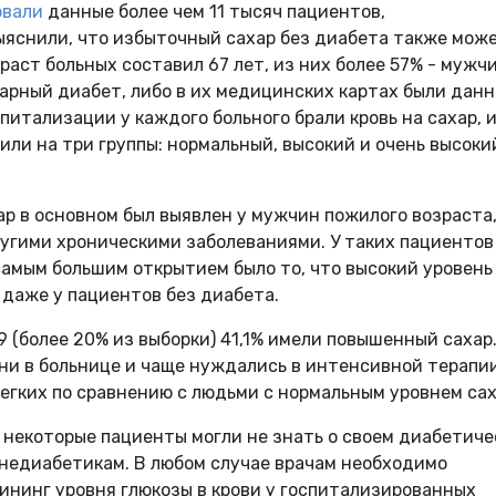
овали
данные более чем 11 тысяч пациентов,
ыяснили, что избыточный сахар без диабета также мож
раст больных составил 67 лет, из них более 57% - мужчи
арный диабет, либо в их медицинских картах были данн
питализации у каждого больного брали кровь на сахар, 
ли на три группы: нормальный, высокий и очень высоки
р в основном был выявлен у мужчин пожилого возраста
угими хроническими заболеваниями. У таких пациентов
самым большим открытием было то, что высокий уровень
 даже у пациентов без диабета.
 (более 20% из выборки) 41,1% имели повышенный сахар
и в больнице и чаще нуждались в интенсивной терапии
егких по сравнению с людьми с нормальным уровнем сах
 некоторые пациенты могли не знать о своем диабетиче
 недиабетикам. В любом случае врачам необходимо
ининг уровня глюкозы в крови у госпитализированных