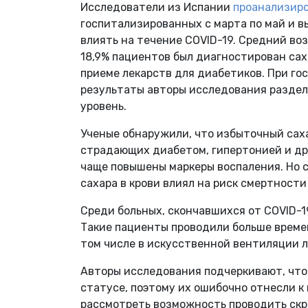
Исследователи из Испании
проанализир
госпитализированных с марта по май и в
влиять на течение COVID-19. Средний воз
18,9% пациентов был диагностирован сах
приеме лекарств для диабетиков. При гос
результаты авторы исследования раздели
уровень.
Ученые обнаружили, что избыточный саха
страдающих диабетом, гипертонией и др
чаще повышены маркеры воспаления. Но 
сахара в крови влиял на риск смертности
Среди больных, скончавшихся от COVID-19
Такие пациенты проводили больше времен
том числе в искусственной вентиляции л
Авторы исследования подчеркивают, что
статусе, поэтому их ошибочно отнесли к
рассмотреть возможность проводить скр