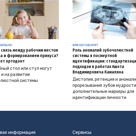
АВИЛЬНО
ВРАЧИ ГОВОРЯТ
и связь между рабочим местом
Роль аномалий зубочелюстной
а и формированием прикуса?
системы в посмертной
ет ортодонт
идентификации: стандартизац
подходов в работах Ашота
ный стол или стул могут
Владимировича Камаляна
 и на развитие
Дистопия, ретенция и аномал
елюстной системы
прорезывания зубов мудрости
дополнительные маркеры для
идентификации личности
вая информация
Сервисы