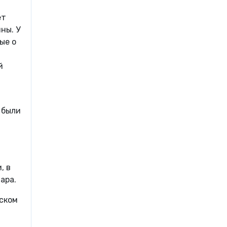
ет
ны. У
ые о
и
й
,
 были
.
, в
ара.
ском