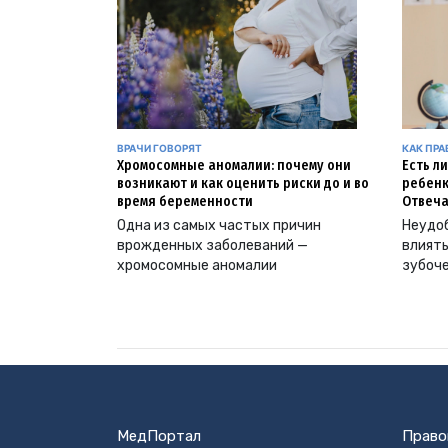
ВРАЧИ ГОВОРЯТ
КАК ПР
Хромосомные аномалии: почему они
Есть л
возникают и как оценить риски до и во
ребенк
время беременности
Отвеча
Одна из самых частых причин
Неудоб
врожденных заболеваний —
влиять
хромосомные аномалии
зубоч
МедПортал
Право