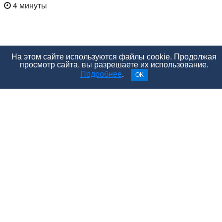
4 минуты
На этом сайте используются файлы cookie. Продолжая
просмотр сайта, вы разрешаете их использование.
Подробнее
.
OK
Вы стали чувствовать тяжесть в ногах к концу дня,
появились отеки, венки на коже ног? Это не трагедия
– начните носить компрессионный трикотаж.