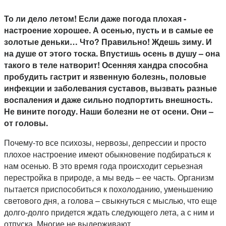
То ли дело летом! Если даже погода плохая ­­-
настроение хорошее. А осенью, пусть и в самые ее
золотые деньки… Что? Правильно! Ждешь зиму. И
на душе от этого тоска. Впустишь осень в душу – она
такого в теле натворит! Осенняя хандра способна
пробудить гастрит и язвенную болезнь, половые
инфекции и заболевания суставов, вызвать разные
воспаления и даже сильно подпортить внешность.
Не вините погоду. Наши болезни не от осени. Они –
от головы.
Почему-то все психозы, нервозы, депрессии и просто
плохое настроение имеют обыкновение подбираться к
нам осенью. В это время года происходит серьезная
перестройка в природе, а мы ведь – ее часть. Организм
пытается приспособиться к похолоданию, уменьшению
светового дня, а голова – свыкнуться с мыслью, что еще
долго-долго придется ждать следующего лета, а с ним и
отпуска. Многие не выдерживают.