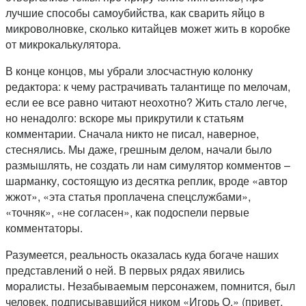
лучшие способы самоубийства, как сварить яйцо в
микроволновке, сколько китайцев может жить в коробке
от микрокалькулятора.
В конце концов, мы убрали злосчастную колонку
редактора: к чему растрачивать талантище по мелочам,
если ее все равно читают неохотно? Жить стало легче,
но ненадолго: вскоре мы прикрутили к статьям
комментарии. Сначала никто не писал, наверное,
стеснялись. Мы даже, грешным делом, начали было
размышлять, не создать ли нам симулятор комментов –
шарманку, состоящую из десятка реплик, вроде «автор
жжот», «эта статья проплачена спецслужбами»,
«точняк», «не согласен», как подоспели первые
комментаторы.
Разумеется, реальность оказалась куда богаче наших
представлений о ней. В первых рядах явились
моралисты. Незабываемым персонажем, помнится, был
человек, подписывавшийся ником «Игорь О.» (привет,