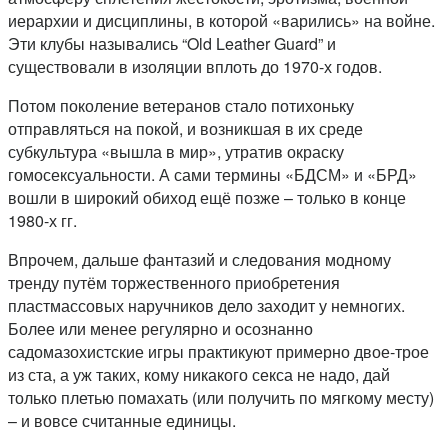
иерархии и дисциплины, в которой «варились» на войне.
Эти клубы назывались “Old Leather Guard” и
существовали в изоляции вплоть до 1970-х годов.
Потом поколение ветеранов стало потихоньку
отправляться на покой, и возникшая в их среде
субкультура «вышла в мир», утратив окраску
гомосексуальности. А сами термины «БДСМ» и «БРД»
вошли в широкий обиход ещё позже – только в конце
1980-х гг.
Впрочем, дальше фантазий и следования модному
тренду путём торжественного приобретения
пластмассовых наручников дело заходит у немногих.
Более или менее регулярно и осознанно
садомазохистские игры практикуют примерно двое-трое
из ста, а уж таких, кому никакого секса не надо, дай
только плетью помахать (или получить по мягкому месту)
– и вовсе считанные единицы.