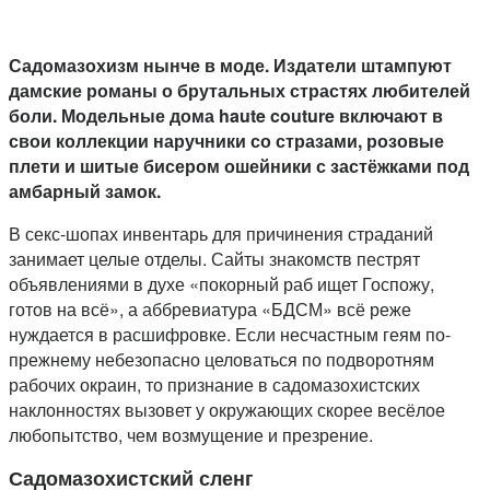
Садомазохизм нынче в моде. Издатели штампуют
дамские романы о брутальных страстях любителей
боли. Модельные дома haute couture включают в
свои коллекции наручники со стразами, розовые
плети и шитые бисером ошейники с застёжками под
амбарный замок.
В секс-шопах инвентарь для причинения страданий
занимает целые отделы. Сайты знакомств пестрят
объявлениями в духе «покорный раб ищет Госпожу,
готов на всё», а аббревиатура «БДСМ» всё реже
нуждается в расшифровке. Если несчастным геям по-
прежнему небезопасно целоваться по подворотням
рабочих окраин, то признание в садомазохистских
наклонностях вызовет у окружающих скорее весёлое
любопытство, чем возмущение и презрение.
Садомазохистский сленг