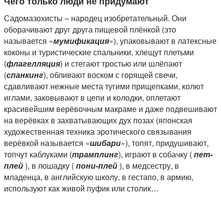
Чего только люди не придумают
Садомазохисты – народец изобретательный. Они
оборачивают друг друга пищевой плёнкой (это
называется «
мумификация
»), упаковывают в латексные
коконы и туристические спальники, хлещут плетьми
(
флагелляция
) и стегают тростью или шлёпают
(
спанкинг
), обливают воском с горящей свечи,
сдавливают нежные места тугими прищепками, колют
иглами, заковывают в цепи и колодки, оплетают
красивейшим верёвочным макраме и даже подвешивают
на верёвках в захватывающих дух позах (японская
художественная техника эротического связывания
верёвкой называется «
шибари
»), топят, придушивают,
топчут каблуками (
трамплинг
), играют в собачку (
пет-
плей
), в лошадку (
пони-плей
), в медсестру, в
младенца, в английскую школу, в гестапо, в армию,
используют как живой пуфик или столик…