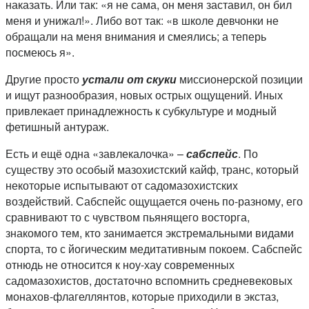
наказать. Или так: «я не сама, он меня заставил, он бил
меня и унижал!». Либо вот так: «в школе девчонки не
обращали на меня внимания и смеялись; а теперь
посмеюсь я».
Другие просто
устали от скуки
миссионерской позиции
и ищут разнообразия, новых острых ощущений. Иных
привлекает принадлежность к субкультуре и модный
фетишный антураж.
Есть и ещё одна «завлекалочка» –
сабспейс
. По
существу это особый мазохистский кайф, транс, который
некоторые испытывают от садомазохистских
воздействий. Сабспейс ощущается очень по-разному, его
сравнивают то с чувством пьянящего восторга,
знакомого тем, кто занимается экстремальными видами
спорта, то с йогическим медитативным покоем. Сабспейс
отнюдь не относится к ноу-хау современных
садомазохистов, достаточно вспомнить средневековых
монахов-флагеллянтов, которые приходили в экстаз,