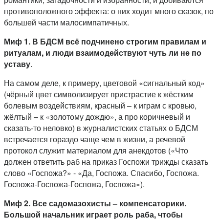
противоположного эффекта: о них ходит много сказок, по
большей части малосимпатичных.
Миф 1. В БДСМ всё подчинено строгим правилам и
ритуалам, и люди взаимодействуют чуть ли не по
уставу
.
На самом деле, к примеру, цветовой «сигнальный код»
(чёрный цвет символизирует пристрастие к жёстким
болевым воздействиям, красный – к играм с кровью,
жёлтый – к «золотому дождю», а про коричневый и
сказать-то неловко) в журналистских статьях о БДСМ
встречается гораздо чаще чем в жизни, а речевой
протокол служит материалом для анекдотов («Что
должен ответить раб на приказ Госпожи трижды сказать
слово «Госпожа?» - «Да, Госпожа. Спасибо, Госпожа.
Госпожа-Госпожа-Госпожа, Госпожа»).
Миф 2. Все садомазохисты – компенсаторики.
Большой начальник играет роль раба, чтобы