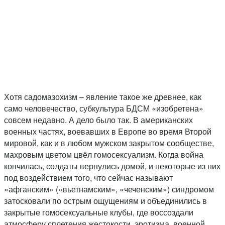
Хотя садомазохизм – явление такое же древнее, как
само человечество, субкультура БДСМ «изобретена»
совсем недавно. А дело было так. В американских
военных частях, воевавших в Европе во время Второй
мировой, как и в любом мужском закрытом сообществе,
махровым цветом цвёл гомосексуализм. Когда война
кончилась, солдаты вернулись домой, и некоторые из них
под воздействием того, что сейчас называют
«афганским» («вьетнамским», «чеченским») синдромом
затосковали по острым ощущениям и объединились в
закрытые гомосексуальные клубы, где воссоздали
атмосферу сплетения жестокости, эротизма, военной