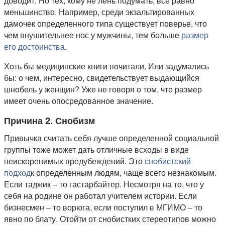
доводит. Но тех, кому не лень подумать, все равно
меньшинство. Например, среди экзальтированных
дамочек определенного типа существует поверье, что
чем внушительнее нос у мужчины, тем больше
размер
его достоинства
.
Хоть бы медицинские книги почитали. Или задумались
бы: о чем, интересно, свидетельствует выдающийся
шнобель у женщин? Уже не говоря о том, что размер
имеет очень опосредованное значение.
Причина 2. Снобизм
Привычка считать себя лучше определенной социальной
группы тоже может дать отличные всходы в виде
неискоренимых предубеждений. Это
снобистский
подход
к определенным людям, чаще всего незнакомым.
Если таджик – то гастарбайтер. Несмотря на то, что у
себя на родине он работал учителем истории. Если
бизнесмен – то ворюга, если поступил в МГИМО – то
явно по блату. Отойти от снобистких стереотипов можно