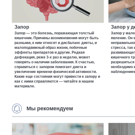
Запор
Запор у д
Запор — это болезнь, поражающая толстый
Запор у мале
кишечник. Причины возникновения могут быть
явление. Он 
разными, к ним относят и дисбаланс диеты, и
неправильно
малоподвижный образ жизни, побочные
стресса, так
эффекты препаратов и другие. Редкая
развивающег
дефекация, реже 3-х раз в неделю, может
кишечного тр
говорить о наличии заболевания. К счастью,
разрешиться 
справиться с запором помогает диета и
необходимо 
увеличение времени физической активности.
наблюдением
Какие еще состояния могут привести к запору и
как с ними справляются — читайте в нашем
материале.
Мы рекомендуем