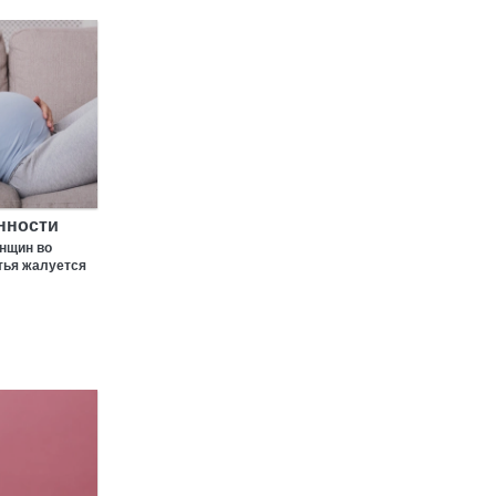
нности
нщин во
тья жалуется