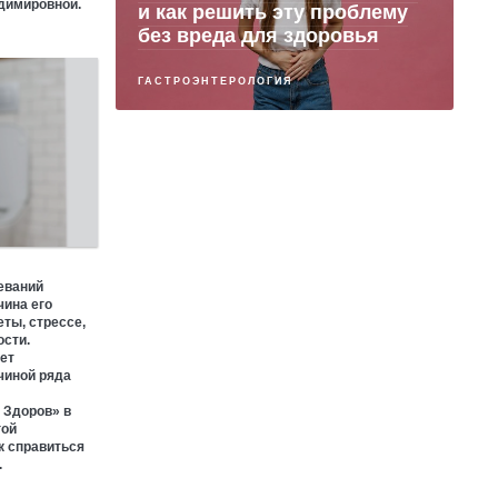
димировной.
и как решить эту проблему
без вреда для здоровья
ГАСТРОЭНТЕРОЛОГИЯ
еваний
чина его
ты, стрессе,
ости.
ет
чиной ряда
 Здоров» в
гой
к справиться
.