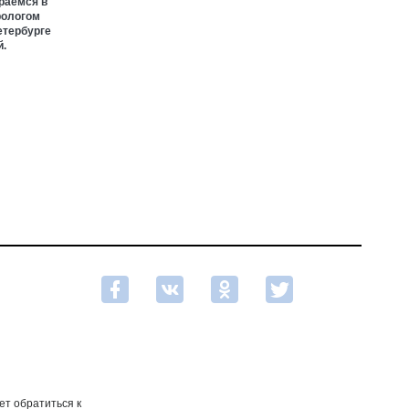
раемся в
рологом
етербурге
.
ет обратиться к