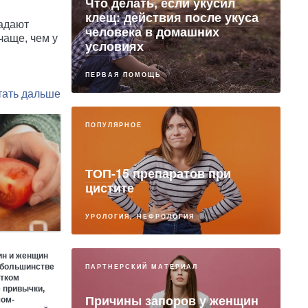
Что делать, если укусил
клещ: действия после укуса
радают
человека в домашних
чаще, чем у
условиях
ПЕРВАЯ ПОМОЩЬ
ПОПУЛЯРНОЕ
ТОП-15 препаратов при
цистите
УРОЛОГИЯ, НЕФРОЛОГИЯ
ин и женщин
 большинстве
ПАРТНЕРСКИЙ МАТЕРИАЛ
атком
 привычки,
Причины запоров у женщин
чом-