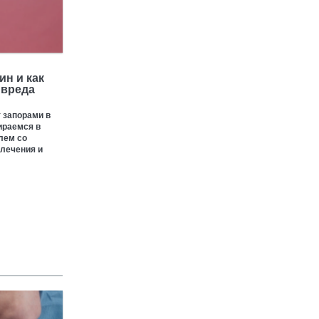
н и как
 вреда
 запорами в
ираемся в
лем со
 лечения и