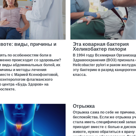
воте: виды, причины и
Эта коварная бактерия
Хеликобактер пилори
ять по особенностям боли в
В 1994 году Всемирная Организац
именно происходит со здоровьем?
Здравоохранения (ВОЗ) признала
т виды абдоминальных болей, их
Helicobacter pylori и раком желудк
ричины и методы лечения
эту бактерию в разряд канцероген
месте с Марией Ксенофонтовой,
класса.
роэнтерологом флагманского
 центра «Будь Здоров» на
оспекте.
Отрыжка
Отрыжка сама по себе не причина
беспокойства. Если же отрыжка у
стала иметь специфический запах
приходит вместе с болью и диско
животе, нужно обратиться к врачу 