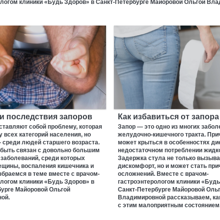
ологом клиники «Будь Здоров» в Санкт-Петербурге Майоровой Ольгой Вла
и последствия запоров
Как избавиться от запора
ставляют собой проблему, которая
Запор — это одно из многих забол
у всех категорий населения, но
желудочно-кишечного тракта. При
 среди людей старшего возраста.
может крыться в особенностях дие
 быть связан с довольно большим
недостаточном потреблении жидк
заболеваний, среди которых
Задержка стула не только вызыва
ещины, воспаления кишечника и
дискомфорт, но и может стать при
збраемся в теме вместе с врачом-
осложнений. Вместе с врачом-
логом клиники «Будь Здоров» в
гастроэнтерологом клиники «Будь
бурге Майоровой Ольгой
Санкт-Петербурге Майоровой Оль
ой.
Владимировной рассказываем, ка
с этим малоприятным состоянием