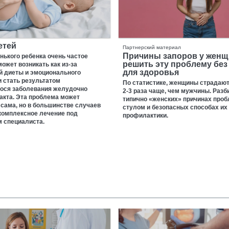
етей
Партнерский материал
Причины запоров у женщи
нького ребенка очень частое
решить эту проблему без
может возникать как из-за
для здоровья
й диеты и эмоционального
 и стать результатом
По статистике, женщины страдают
ося заболевания желудочно
2-3 раза чаще, чем мужчины. Разб
акта. Эта проблема может
типично «женских» причинах проб
сама, но в большинстве случаев
стулом и безопасных способах их
комплексное лечение под
профилактики.
 специалиста.