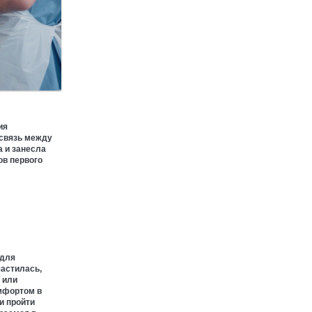
ия
 связь между
а и занесла
ов первого
 для
частилась,
 или
мфортом в
и пройти