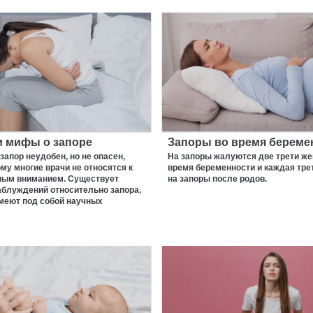
и мифы о запоре
Запоры во время береме
запор неудобен, но не опасен,
На запоры жалуются две трети же
му многие врачи не относятся к
время беременности и каждая тре
ным вниманием. Существует
на запоры после родов.
аблуждений относительно запора,
имеют под собой научных