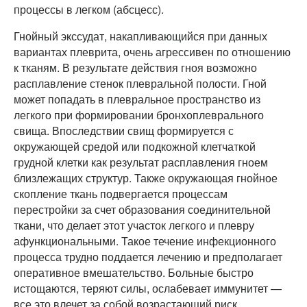
процессы в легком (абсцесс).
Гнойный экссудат, накапливающийся при данных
вариантах плеврита, очень агрессивен по отношению
к тканям. В результате действия гноя возможно
расплавление стенок плевральной полости. Гной
может попадать в плевральное пространство из
легкого при формировании бронхоплеврального
свища. Впоследствии свищ формируется с
окружающей средой или подкожной клетчаткой
грудной клетки как результат расплавления гноем
близлежащих структур. Также окружающая гнойное
скопление ткань подвергается процессам
перестройки за счет образования соединительной
ткани, что делает этот участок легкого и плевру
афункциональными. Такое течение инфекционного
процесса трудно поддается лечению и предполагает
оперативное вмешательство. Больные быстро
истощаются, теряют силы, ослабевает иммунитет —
все это влечет за собой возрастающий риск