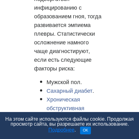
инфицированию с
образованием гноя, тогда
развивается эмпиема
плевры. Статистически
осложнение намного
чаще диагностируют,
если есть следующие
факторы риска:
Мужской пол.
Сахарный диабет
.
Хроническая
обструктивная
болезнь легких
На этом сайте используются файлы cookie. Продолжая
(ХОБЛ).
просмотр сайта, вы разрешаете их использование.
Подробнее
.
OK
Бронхоэктатическая