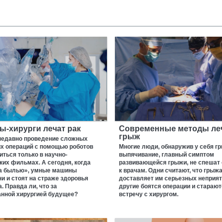
ы-хирурги лечат рак
Современные методы ле
грыж
недавно проведение сложных
их операций с помощью роботов
Многие люди, обнаружив у себя г
иться только в научно-
выпячивание, главный симптом
их фильмах. А сегодня, когда
развивающейся грыжи, не спешат
ла былью», умные машины
к врачам. Одни считают, что грыжа
и и стоят на страже здоровья
доставляет им серьезных неприят
. Правда ли, что за
другие боятся операции и старают
анной хирургией будущее?
встречу с хирургом.