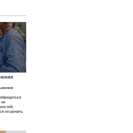
чения
рыжевое
 обращаться
 не
ностей;
ся отсрочить