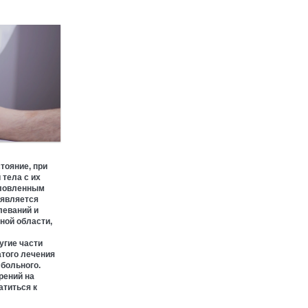
ведущих специалистов
Москвы
ХИРУРГИЯ
ПАРТНЕРСКИЙ МАТЕРИАЛ
Отечественные инновации в
области операционного
освещения
тояние, при
 тела с их
ХИРУРГИЯ
словленным
 является
леваний и
ной области,
ПАРТНЕРСКИЙ МАТЕРИАЛ
угие части
атого лечения
 больного.
Коллаген в лечении
рений на
синдрома диабетической
атиться к
стопы