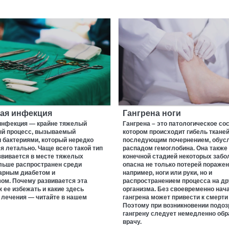
ая инфекция
Гангрена ноги
инфекция — крайне тяжелый
Гангрена – это патологическое сос
й процесс, вызываемый
котором происходит гибель тканей
 бактериями, который нередко
последующим почернением, обу
я летально. Чаще всего такой тип
распадом гемоглобина. Она также
звивается в месте тяжелых
конечной стадией некоторых забо
льше распространен среди
опасна не только потерей поражен
арным диабетом и
например, ноги или руки, но и
ом. Почему развивается эта
распространением процесса на др
к ее избежать и какие здесь
организма. Без своевременно нач
 лечения — читайте в нашем
гангрена может привести к смерти
Поэтому при возникновении подоз
гангрену следует немедленно обр
врачу.