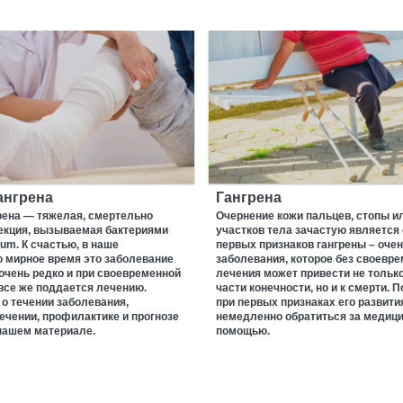
ангрена
Гангрена
рена — тяжелая, смертельно
Очернение кожи пальцев, стопы и
екция, вызываемая бактериями
участков тела зачастую является
ium. К счастью, в наше
первых признаков гангрены – очен
 мирное время это заболевание
заболевания, которое без своевр
очень редко и при своевременной
лечения может привести не только
все же поддается лечению.
части конечности, но и к смерти. 
о течении заболевания,
при первых признаках его развити
чении, профилактике и прогнозе
немедленно обратиться за медиц
нашем материале.
помощью.