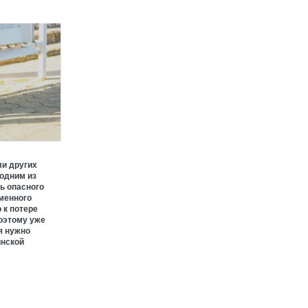
ХИРУРГИЯ
ПАРТНЕРСКИЙ МАТЕРИАЛ
Коллаген в лечении
пролежней
ХИРУРГИЯ
ли других
 одним из
ь опасного
еменного
 к потере
Поэтому уже
я нужно
инской