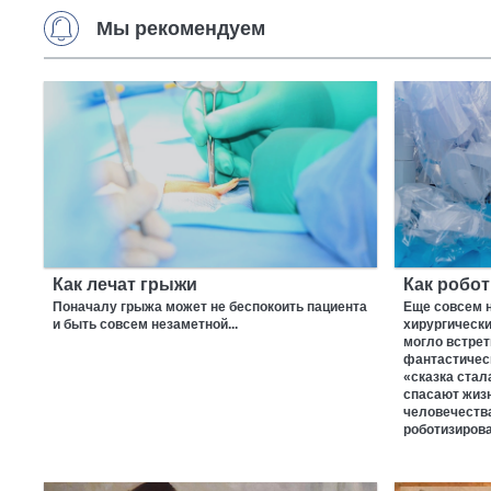
Мы рекомендуем
Как лечат грыжи
Как робот
Поначалу грыжа может не беспокоить пациента
Еще совсем 
и быть совсем незаметной...
хирургическ
могло встрет
фантастическ
«сказка ста
спасают жизн
человечества
роботизиров