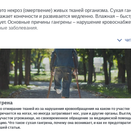
это некроз (омертвение) живых тканей организма. Сухая га
ажает конечности и развивается медленно. Влажная – быст
ует. Основные причины гангрены – нарушение кровоснабже
ые заболевания.
грена
то отмирание тканей из-за нарушения кровообращения на каком-то участке
тречается на ногах, но иногда затрагивает нос, уши и другие органы. Выгл
участок угрожающе, но своевременное обращение за медицинской помощ
цию. Что такое сухая гангрена, почему она возникает, и как ее предотврати
ашей статьи.