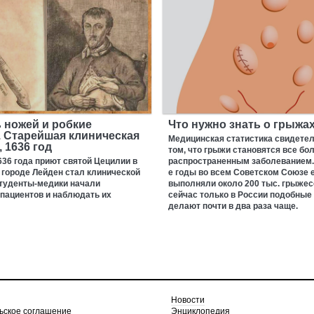
 ножей и робкие
Что нужно знать о грыжа
. Старейшая клиническая
Медицинская статистика свидетел
 1636 год
том, что грыжи становятся все бо
636 года приют святой Цецилии в
распространенным заболеванием. 
городе Лейден стал клинической
е годы во всем Советском Союзе 
студенты-медики начали
выполняли около 200 тыс. грыжес
пациентов и наблюдать их
сейчас только в России подобные
делают почти в два раза чаще.
Новости
ьское соглашение
Энциклопедия