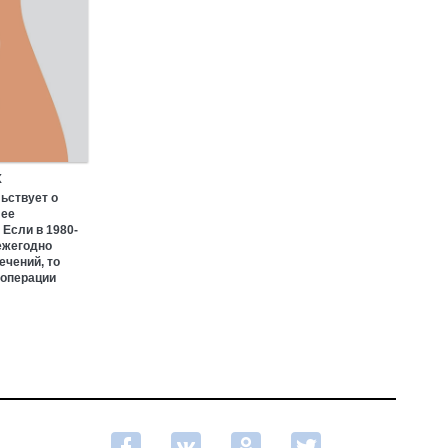
х
ьствует о
лее
Если в 1980-
ежегодно
ечений, то
 операции