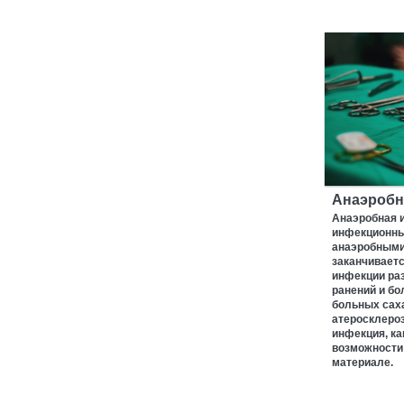
Анаэробн
Анаэробная 
инфекционны
анаэробными
заканчиваетс
инфекции ра
ранений и бо
больных сах
атеросклероз
инфекция, ка
возможности
материале.