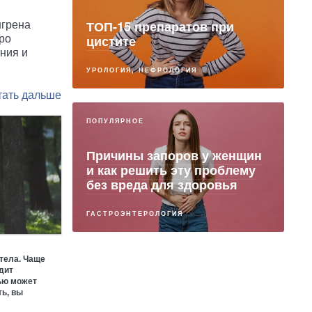
ТОП-15 препаратов при
нгрена
цистите
ро
ния и
УРОЛОГИЯ, НЕФРОЛОГИЯ
ПОПУЛЯРНОЕ
Причины запоров у женщин
и как решить эту проблему
без вреда для здоровья
ГАСТРОЭНТЕРОЛОГИЯ
 тела. Чаще
ПАРТНЕРСКИЙ МАТЕРИАЛ
ядит
ью может
ть, вы
Хирургические операции у