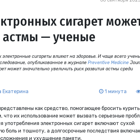
06 сентября 2023
ектронных сигарет може
 астмы — ученые
к электронные сигареты влияют на здоровье. И чаще всего учен
исследование, опубликованное в журнале
Preventive Medicine
Journ
рет может значительно увеличить риск развития астмы среди
 Екатерина
1 минута
редставлены ​​как средство, помогающее бросить курить
, что их использование может вызвать серьезные проб
ия употребления электронных сигарет включают сухой
ную боль и тошноту, а долгосрочные последствия включа
осложнения и ухудшение памяти.