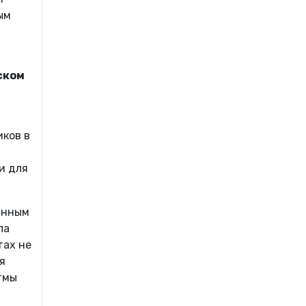
ым
ском
иков в
и для
янным
ла
тах не
я
стмы