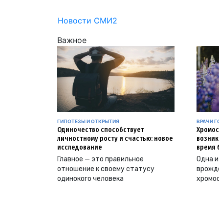
Новости СМИ2
Важное
ГИПОТЕЗЫ И ОТКРЫТИЯ
ВРАЧИ Г
Одиночество способствует
Хромос
личностному росту и счастью: новое
возник
исследование
время 
Главное — это правильное
Одна и
отношение к своему статусу
врожд
одинокого человека
хромо