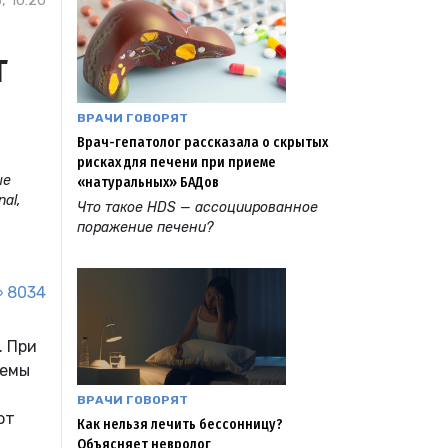
, 10:20
т
ВРАЧИ ГОВОРЯТ
Врач-гепатолог рассказала о скрытых
рисках для печени при приеме
ые
«натуральных» БАДов
al,
Что такое HDS — ассоциированное
поражение печени?
8034
. При
лемы
ВРАЧИ ГОВОРЯТ
ют
Как нельзя лечить бессонницу?
Объясняет невролог