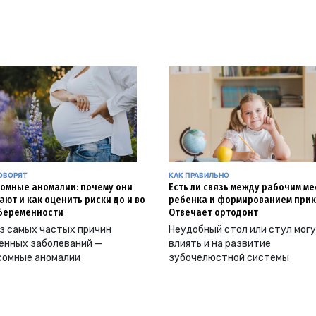
ОВОРЯТ
КАК ПРАВИЛЬНО
омные аномалии: почему они
Есть ли связь между рабочим м
ают и как оценить риски до и во
ребенка и формированием прик
беременности
Отвечает ортодонт
з самых частых причин
Неудобный стол или стул мог
енных заболеваний —
влиять и на развитие
сомные аномалии
зубочелюстной системы