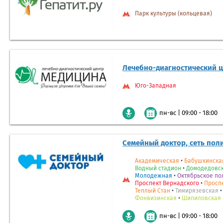
Парк культуры (кольцевая)
Лечебно-диагностический 
Юго-Западная
|
09:00 - 18:00
пн-вс
Семейный доктор, сеть пол
Академическая
•
Бабушкинска
Водный стадион
•
Домодедовс
Молодежная
•
Октябрьское по
Проспект Вернадского
•
Просп
Теплый Стан
•
Тимирязевская
Фонвизинская
•
Шипиловская
|
09:00 - 18:00
пн-вс