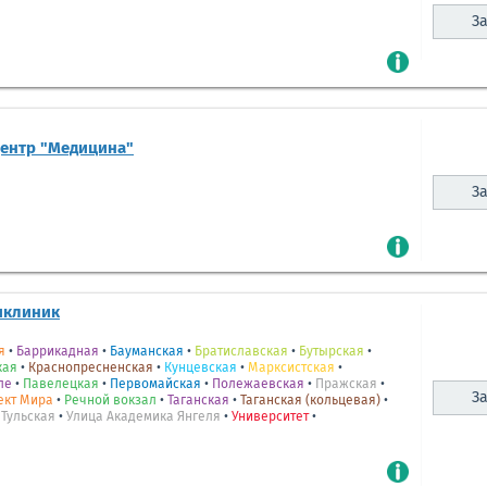
За
центр "Медицина"
За
иклиник
я
•
Баррикадная
•
Бауманская
•
Братиславская
•
Бутырская
•
кая
•
Краснопресненская
•
Кунцевская
•
Марксистская
•
ле
•
Павелецкая
•
Первомайская
•
Полежаевская
•
Пражская
•
За
ект Мира
•
Речной вокзал
•
Таганская
•
Таганская (кольцевая)
•
•
Тульская
•
Улица Академика Янгеля
•
Университет
•