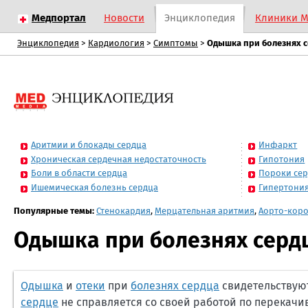
Медпортал
Новости
Энциклопедия
Клиники 
Энциклопедия
>
Кардиология
>
Симптомы
>
Одышка при болезнях 
Аритмии и блокады сердца
Инфаркт
Хроническая сердечная недостаточность
Гипотония
Боли в области сердца
Пороки се
Ишемическая болезнь сердца
Гипертони
Популярные темы:
Стенокардия
,
Мерцательная аритмия
,
Аорто-кор
Одышка при болезнях серд
Одышка
и
отеки
при
болезнях сердца
свидетельствуют
сердце
не справляется со своей работой по перекач