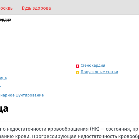
Москвы
Будь здорова
сердца
Стенокардия
Популярные статьи
рдца
я
онарное шунтирование
ца
 о недостаточности кровообращения (НК) — состояния, пр
иванию крови. Прогрессирующая недостаточность кровоо