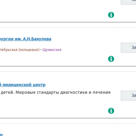
ургии им. А.Н.Бакулева
За
тябрьская (кольцевая)
•
Щукинская
 медицинский центр
 детей. Мировые стандарты диагностики и лечения
За
тр