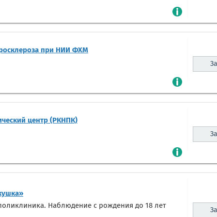
еросклероза при НИИ ФХМ
За
ческий центр (РКНПК)
За
кушка»
оликлиника. Наблюдение с рождения до 18 лет
За