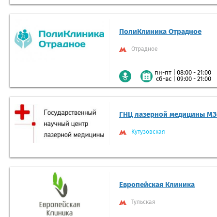
ПолиКлиника Отрадное
Отрадное
|
08:00 - 21:00
пн-пт
|
09:00 - 21:00
сб-вс
ГНЦ лазерной медицины М
Кутузовская
Европейская Клиника
Тульская