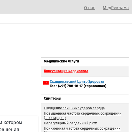
О нас
МедРеклама
Медицинские услуги
Консультация кардиолога
Скандинавский Центр Здоровья
1
Тел.: (495) 788-18-17 (справочная)
Симптомы
Ощущение "лишних" ударов сердца
Повышенная частота сердечных сокращений
(тахикардия)
и котором
Нерегулярный сердечный ритм
Пониженная частота сердечных сокращений
бращения