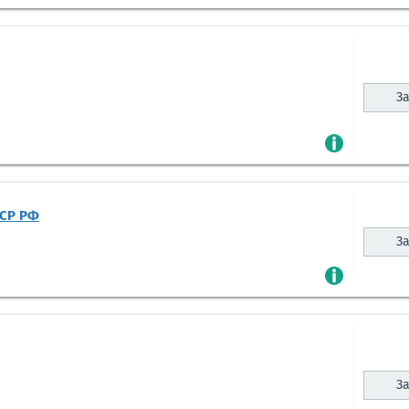
За
ЗСР РФ
За
За