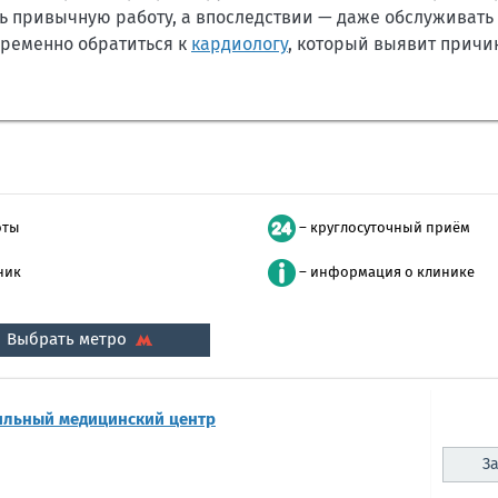
ть привычную работу, а впоследствии — даже обслуживать 
временно обратиться к
кардиологу
, который выявит причин
оты
– круглосуточный приём
ник
– информация о клинике
Выбрать метро
ильный медицинский центр
За