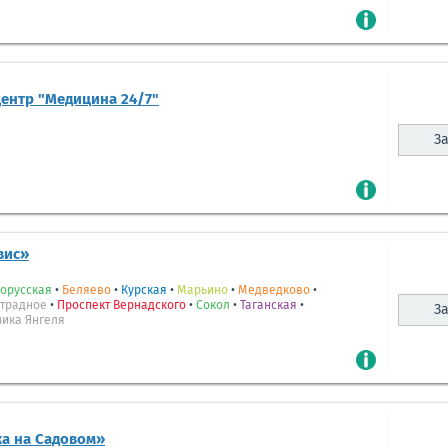
ентр "Медицина 24/7"
За
вис»
орусская
•
Беляево
•
Курская
•
Марьино
•
Медведково
•
традное
•
Проспект Вернадского
•
Сокол
•
Таганская
•
За
мика Янгеля
а на Садовом»