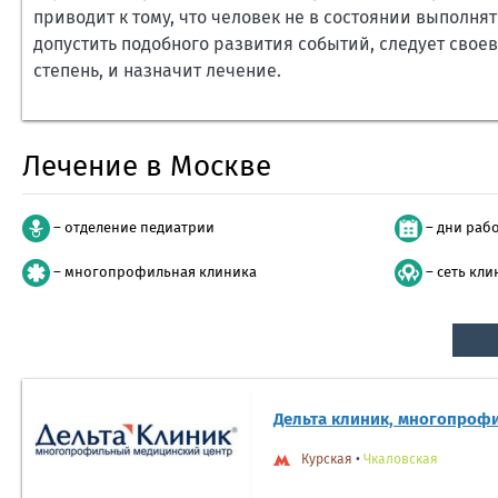
приводит к тому, что человек не в состоянии выполня
допустить подобного развития событий, следует свое
степень, и назначит лечение.
Лечение в Москве
– отделение педиатрии
– дни раб
– многопрофильная клиника
– сеть кли
Дельта клиник, многопроф
Курская
•
Чкаловская