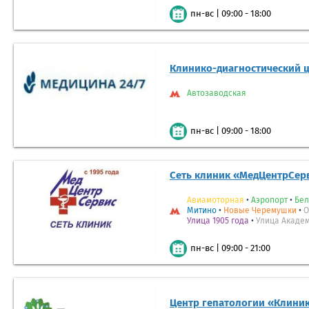
|
09:00 - 18:00
пн-вс
Клинико-диагностический ц
Автозаводская
|
09:00 - 18:00
пн-вс
Сеть клиник «МедЦентрСер
Авиамоторная
•
Аэропорт
•
Бел
Митино
•
Новые Черемушки
•
О
Улица 1905 года
•
Улица Акаде
|
09:00 - 21:00
пн-вс
Центр гепатологии «Клиник