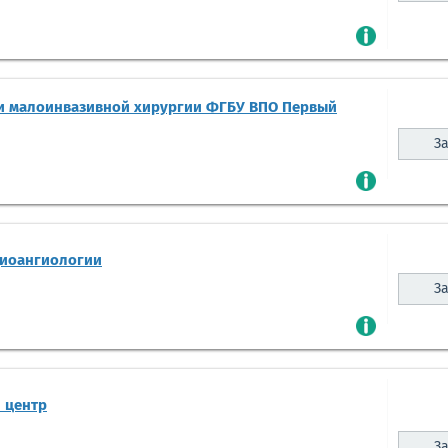
и малоинвазивной хирургии ФГБУ ВПО Первый
За
диоангиологии
За
 центр
За