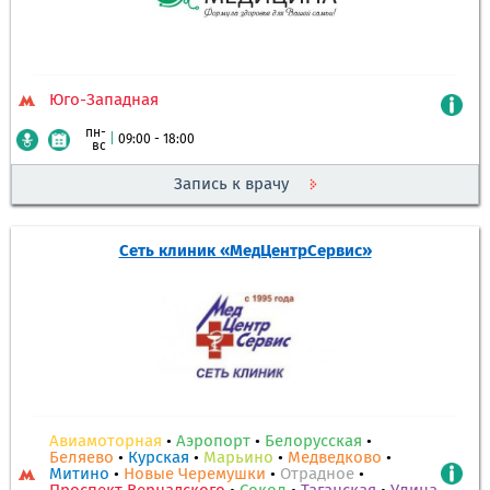
Юго-Западная
пн-
|
09:00 - 18:00
вс
Запись к врачу
Сеть клиник «МедЦентрСервис»
Авиамоторная
•
Аэропорт
•
Белорусская
•
Беляево
•
Курская
•
Марьино
•
Медведково
•
Митино
•
Новые Черемушки
•
Отрадное
•