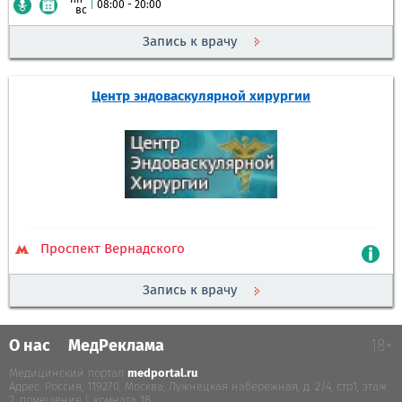
|
08:00 - 20:00
вс
Запись к врачу
Центр эндоваскулярной хирургии
Проспект Вернадского
Запись к врачу
О нас
МедРеклама
18+
Медицинский портал
medportal.ru
.
Адрес: Россия, 119270, Москва, Лужнецкая набережная, д. 2/4, стр.1, этаж
2, помещение I, комната 18