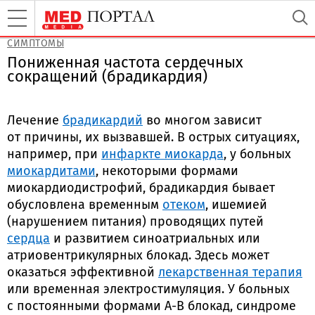
СИМПТОМЫ
Пониженная частота сердечных
сокращений (брадикардия)
Лечение
брадикардий
во многом зависит
от причины, их вызвавшей. В острых ситуациях,
например, при
инфаркте миокарда
, у больных
миокардитами
, некоторыми формами
миокардиодистрофий, брадикардия бывает
обусловлена временным
отеком
, ишемией
(нарушением питания) проводящих путей
сердца
и развитием синоатриальных или
атриовентрикулярных блокад. Здесь может
оказаться эффективной
лекарственная терапия
или временная электростимуляция. У больных
с постоянными формами
А-В
блокад, синдроме