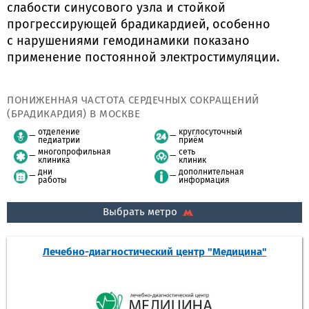
слабости синусового узла и стойкой
прогрессирующей брадикардией, особенно
с нарушениями гемодинамики показано
применение постоянной электростимуляции.
ПОНИЖЕННАЯ ЧАСТОТА СЕРДЕЧНЫХ СОКРАЩЕНИЙ
(БРАДИКАРДИЯ) В МОСКВЕ
отделение
круглосуточный
педиатрии
приём
многопрофильная
сеть
клиника
клиник
дни
дополнительная
работы
информация
Выбрать метро
Лечебно-диагностический центр "Медицина"