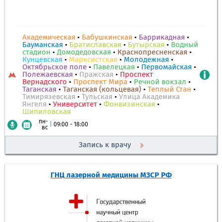
Академическая
•
Бабушкинская
•
Баррикадная
•
Бауманская
•
Братиславская
•
Бутырская
•
Водный
стадион
•
Домодедовская
•
Краснопресненская
•
Кунцевская
•
Марксистская
•
Молодежная
•
Октябрьское поле
•
Павелецкая
•
Первомайская
•
Полежаевская
•
Пражская
•
Проспект
Вернадского
•
Проспект Мира
•
Речной вокзал
•
Таганская
•
Таганская (кольцевая)
•
Теплый Стан
•
Тимирязевская
•
Тульская
•
Улица Академика
Янгеля
•
Университет
•
Фонвизинская
•
Шипиловская
пн-
|
09:00 - 18:00
вс
Запись к врачу
ГНЦ лазерной медицины МЗСР РФ